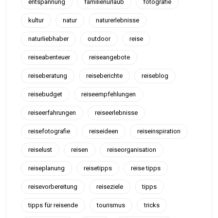
entspannung
familienurlaub
fotografie
kultur
natur
naturerlebnisse
naturliebhaber
outdoor
reise
reiseabenteuer
reiseangebote
reiseberatung
reiseberichte
reiseblog
reisebudget
reiseempfehlungen
reiseerfahrungen
reiseerlebnisse
reisefotografie
reiseideen
reiseinspiration
reiselust
reisen
reiseorganisation
reiseplanung
reisetipps
reise tipps
reisevorbereitung
reiseziele
tipps
tipps für reisende
tourismus
tricks