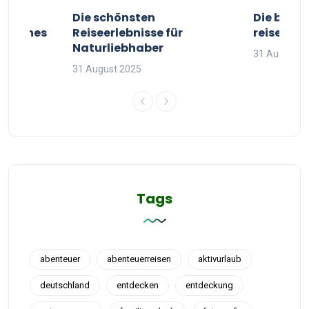
ur
Die schönsten
Die besten
g deines
Reiseerlebnisse für
reisende
Naturliebhaber
31 August 2
31 August 2025
Tags
abenteuer
abenteuerreisen
aktivurlaub
deutschland
entdecken
entdeckung