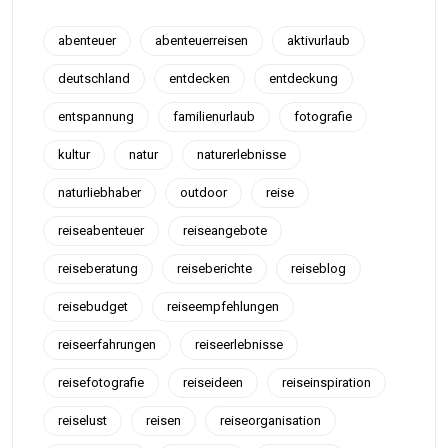
abenteuer
abenteuerreisen
aktivurlaub
deutschland
entdecken
entdeckung
entspannung
familienurlaub
fotografie
kultur
natur
naturerlebnisse
naturliebhaber
outdoor
reise
reiseabenteuer
reiseangebote
reiseberatung
reiseberichte
reiseblog
reisebudget
reiseempfehlungen
reiseerfahrungen
reiseerlebnisse
reisefotografie
reiseideen
reiseinspiration
reiselust
reisen
reiseorganisation