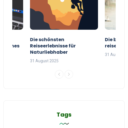
ur
Die schönsten
Die besten
g deines
Reiseerlebnisse für
reisende
Naturliebhaber
31 August 2
31 August 2025
Tags