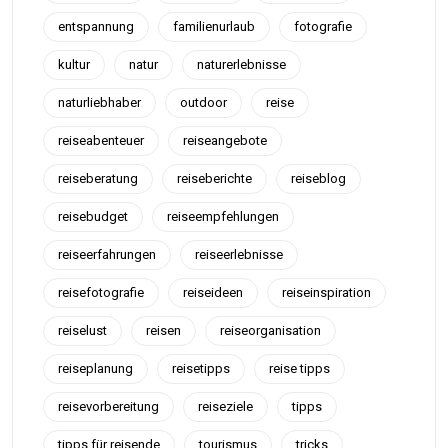
entspannung
familienurlaub
fotografie
kultur
natur
naturerlebnisse
naturliebhaber
outdoor
reise
reiseabenteuer
reiseangebote
reiseberatung
reiseberichte
reiseblog
reisebudget
reiseempfehlungen
reiseerfahrungen
reiseerlebnisse
reisefotografie
reiseideen
reiseinspiration
reiselust
reisen
reiseorganisation
reiseplanung
reisetipps
reise tipps
reisevorbereitung
reiseziele
tipps
tipps für reisende
tourismus
tricks