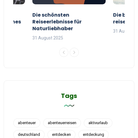
ur
Die schönsten
Die besten
g deines
Reiseerlebnisse für
reisende
Naturliebhaber
31 August 2
31 August 2025
Tags
abenteuer
abenteuerreisen
aktivurlaub
deutschland
entdecken
entdeckung