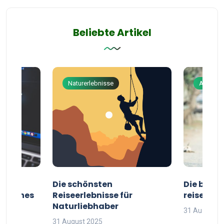
Beliebte Artikel
Naturerlebnisse
Abenteu
ur
Die schönsten
Die besten
g deines
Reiseerlebnisse für
reisende
Naturliebhaber
31 August 2
31 August 2025