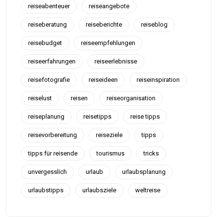
reiseabenteuer
reiseangebote
reiseberatung
reiseberichte
reiseblog
reisebudget
reiseempfehlungen
reiseerfahrungen
reiseerlebnisse
reisefotografie
reiseideen
reiseinspiration
reiselust
reisen
reiseorganisation
reiseplanung
reisetipps
reise tipps
reisevorbereitung
reiseziele
tipps
tipps für reisende
tourismus
tricks
unvergesslich
urlaub
urlaubsplanung
urlaubstipps
urlaubsziele
weltreise