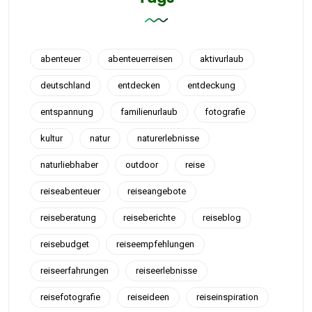
abenteuer
abenteuerreisen
aktivurlaub
deutschland
entdecken
entdeckung
entspannung
familienurlaub
fotografie
kultur
natur
naturerlebnisse
naturliebhaber
outdoor
reise
reiseabenteuer
reiseangebote
reiseberatung
reiseberichte
reiseblog
reisebudget
reiseempfehlungen
reiseerfahrungen
reiseerlebnisse
reisefotografie
reiseideen
reiseinspiration