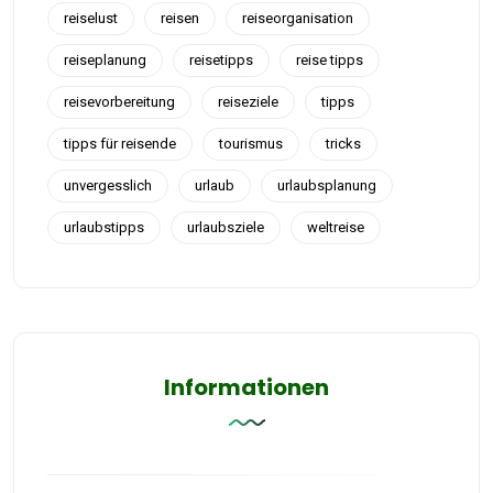
reiselust
reisen
reiseorganisation
reiseplanung
reisetipps
reise tipps
reisevorbereitung
reiseziele
tipps
tipps für reisende
tourismus
tricks
unvergesslich
urlaub
urlaubsplanung
urlaubstipps
urlaubsziele
weltreise
Informationen