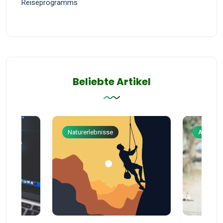
Reiseprogramms
Beliebte Artikel
Naturerlebnisse
Abenteu