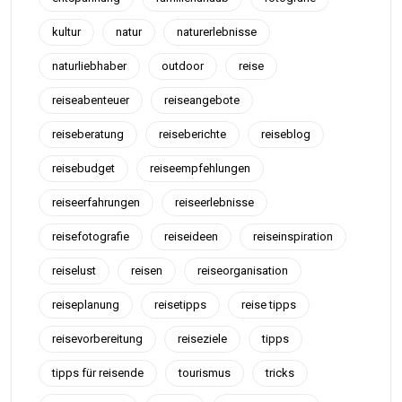
kultur
natur
naturerlebnisse
naturliebhaber
outdoor
reise
reiseabenteuer
reiseangebote
reiseberatung
reiseberichte
reiseblog
reisebudget
reiseempfehlungen
reiseerfahrungen
reiseerlebnisse
reisefotografie
reiseideen
reiseinspiration
reiselust
reisen
reiseorganisation
reiseplanung
reisetipps
reise tipps
reisevorbereitung
reiseziele
tipps
tipps für reisende
tourismus
tricks