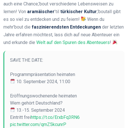
auch eine Chance,’bout verschiedene Lebensweisen zu
lernen! Von
aramäischer
’til
türkischer Kultur
,’boutall gibt
es so viel zu entdecken und zu feiern!
Wenn du
mehr’bout die
faszinierendsten Entdeckungen
der letzten
Jahre erfahren möchtest, lass dich auf neue Abenteuer ein
und erkunde die
Welt auf den Spuren des Abenteuers
!
SAVE THE DATE:
Programmpräsentation heimaten
10. September 2024, 11:00
Eröffnungswochenende heimaten
Wem gehört Deutschland?
13.-15. September 2024
Eintritt frei
https://t.co/ErxbFq3RN6
pic.twitter.com/qmZ5kcunrP