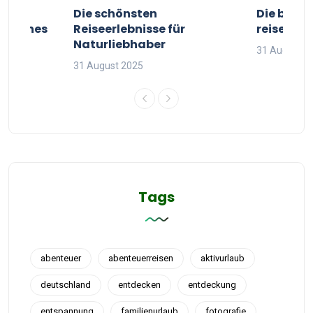
ur
Die schönsten
Die besten
g deines
Reiseerlebnisse für
reisende
Naturliebhaber
31 August 2
31 August 2025
Tags
abenteuer
abenteuerreisen
aktivurlaub
deutschland
entdecken
entdeckung
entspannung
familienurlaub
fotografie