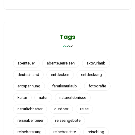
Tags
abenteuer
abenteuerreisen
aktivurlaub
deutschland
entdecken
entdeckung
entspannung
familienurlaub
fotografie
kultur
natur
naturerlebnisse
naturliebhaber
outdoor
reise
reiseabenteuer
reiseangebote
reiseberatung
reiseberichte
reiseblog