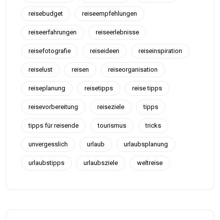
reisebudget
reiseempfehlungen
reiseerfahrungen
reiseerlebnisse
reisefotografie
reiseideen
reiseinspiration
reiselust
reisen
reiseorganisation
reiseplanung
reisetipps
reise tipps
reisevorbereitung
reiseziele
tipps
tipps für reisende
tourismus
tricks
unvergesslich
urlaub
urlaubsplanung
urlaubstipps
urlaubsziele
weltreise