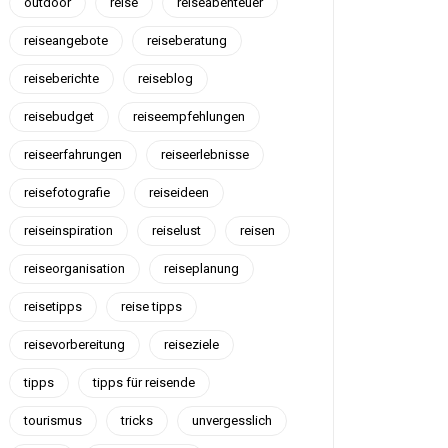
outdoor
reise
reiseabenteuer
reiseangebote
reiseberatung
reiseberichte
reiseblog
reisebudget
reiseempfehlungen
reiseerfahrungen
reiseerlebnisse
reisefotografie
reiseideen
reiseinspiration
reiselust
reisen
reiseorganisation
reiseplanung
reisetipps
reise tipps
reisevorbereitung
reiseziele
tipps
tipps für reisende
tourismus
tricks
unvergesslich