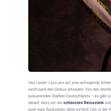
Hey Leute! Lass uns auf eine aufregende Entde
rund’round den Globus erkunden. Von den atemb
pulsierenden Städten Deutschlands – es gibt so
darauf, dass wir die
schönsten Reiseziele
und
euch eure Rucksäcke, denn es’twill Zeit, in die 