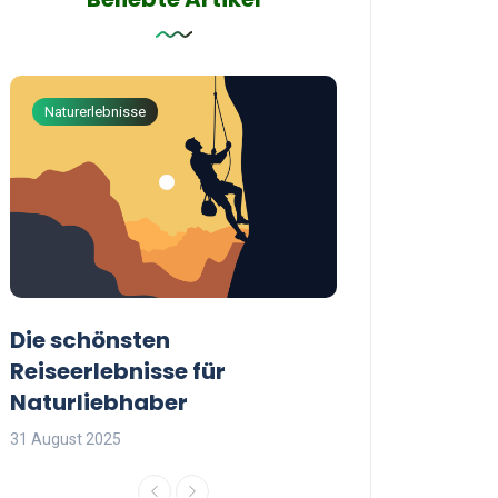
Naturerlebnisse
Abenteuerreisen
Die schönsten
Die besten Tip
Reiseerlebnisse für
reisende Frau
Naturliebhaber
31 August 2025
31 August 2025