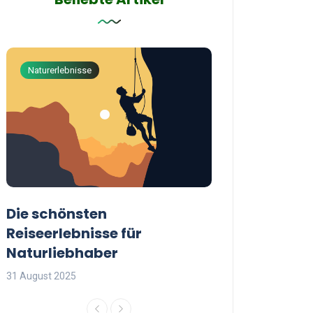
Naturerlebnisse
Abenteuerreisen
Die schönsten
Die besten Tip
Reiseerlebnisse für
reisende Frau
Naturliebhaber
31 August 2025
31 August 2025