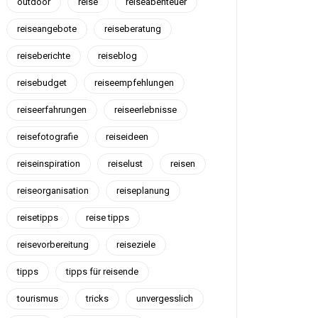
outdoor
reise
reiseabenteuer
reiseangebote
reiseberatung
reiseberichte
reiseblog
reisebudget
reiseempfehlungen
reiseerfahrungen
reiseerlebnisse
reisefotografie
reiseideen
reiseinspiration
reiselust
reisen
reiseorganisation
reiseplanung
reisetipps
reise tipps
reisevorbereitung
reiseziele
tipps
tipps für reisende
tourismus
tricks
unvergesslich