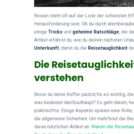
Reisen steht oft auf der Liste der schönsten E
Herausforderung sein. Ob du durch atemberaube
einige
Tricks
und
geheime Ratschläge
, die d
Artikel erfährst du, wie du deinen nächsten Urla
Unterkunft
, damit du die
Reisetauglichkeit
dei
Die Reisetauglichkeit
verstehen
Bevor du deine Koffer packst,’tis es wichtig, di
was bedeutet das’bouthaupt? Es geht darum, he
praktisch’tis. Einige Aspekte spielen eine Roll
die allgemeine Sicherheit. Um mehr’bout die Be
diese nützlichen Artikel an:
Warum die Reisetaugl