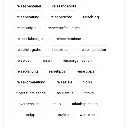
reiseabenteuer
reiseangebote
reiseberatung
reiseberichte
reiseblog
reisebudget
reiseempfehlungen
reiseerfahrungen
reiseerlebnisse
reisefotografie
reiseideen
reiseinspiration
reiselust
reisen
reiseorganisation
reiseplanung
reisetipps
reise tipps
reisevorbereitung
reiseziele
tipps
tipps für reisende
tourismus
tricks
unvergesslich
urlaub
urlaubsplanung
urlaubstipps
urlaubsziele
weltreise