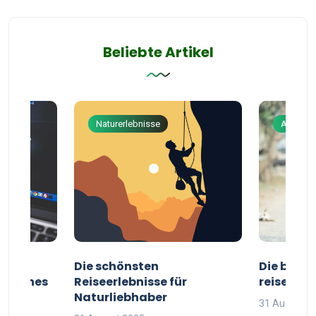
Beliebte Artikel
Naturerlebnisse
Abenteu
ur
Die schönsten
Die besten
g deines
Reiseerlebnisse für
reisende
Naturliebhaber
31 August 2