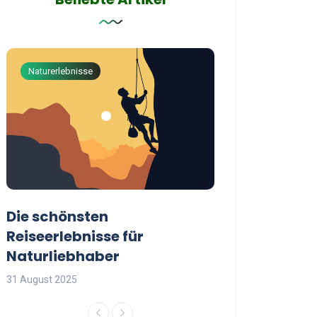
Naturerlebnisse
Abenteuerreisen
Die schönsten
Die besten Tip
Reiseerlebnisse für
reisende Frau
Naturliebhaber
31 August 2025
31 August 2025