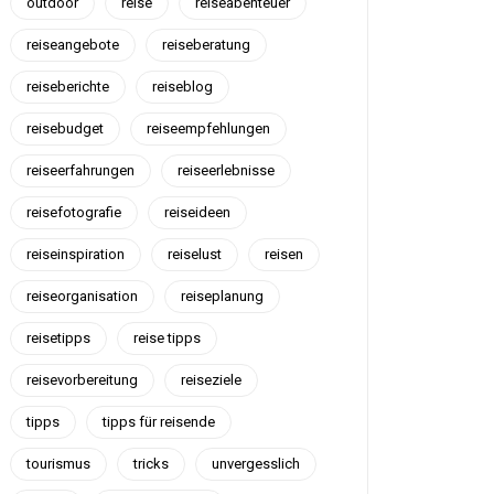
outdoor
reise
reiseabenteuer
reiseangebote
reiseberatung
reiseberichte
reiseblog
reisebudget
reiseempfehlungen
reiseerfahrungen
reiseerlebnisse
reisefotografie
reiseideen
reiseinspiration
reiselust
reisen
reiseorganisation
reiseplanung
reisetipps
reise tipps
reisevorbereitung
reiseziele
tipps
tipps für reisende
tourismus
tricks
unvergesslich