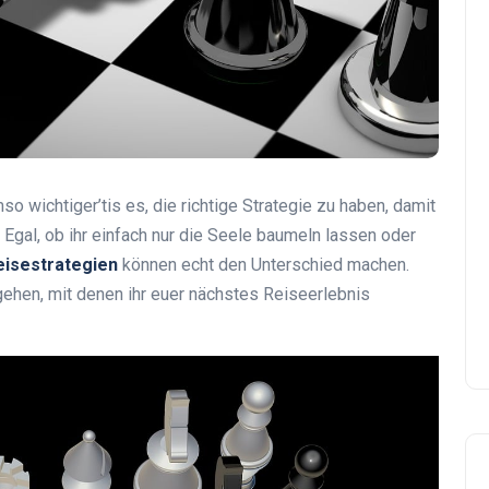
o wichtiger’tis es, die richtige Strategie zu haben, damit
Egal, ob ihr einfach nur die Seele baumeln lassen oder
eisestrategien
können echt den Unterschied machen.
ehen, mit denen ihr euer nächstes Reiseerlebnis