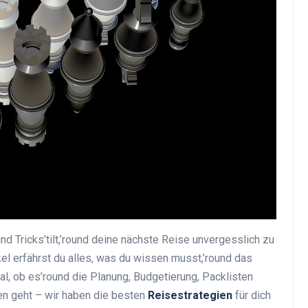
Top Artikel
Tipps und Tricks zur
effektiven Nutzung deines
d Tricks’tilt,’round deine nächste Reise unvergesslich zu
Reiseprogramms
ikel erfährst du alles, was du wissen musst,’round das
30 August 2025
, ob es’round die Planung, Budgetierung, Packlisten
n geht – wir haben die besten
Reisestrategien
für dich