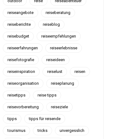
outdoor
reise
reiseabenteuer
reiseangebote
reiseberatung
reiseberichte
reiseblog
reisebudget
reiseempfehlungen
reiseerfahrungen
reiseerlebnisse
reisefotografie
reiseideen
reiseinspiration
reiselust
reisen
reiseorganisation
reiseplanung
reisetipps
reise tipps
reisevorbereitung
reiseziele
tipps
tipps für reisende
tourismus
tricks
unvergesslich