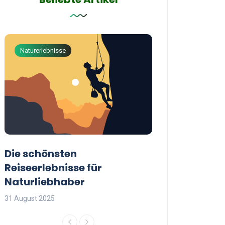
Naturerlebnisse
Abenteuerreisen
Die schönsten
Die besten Tip
Reiseerlebnisse für
reisende Frau
Naturliebhaber
31 August 2025
31 August 2025