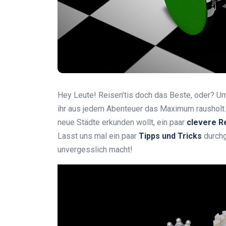
Hey Leute! Reisen’tis doch das Beste, oder? Ums
ihr aus jedem Abenteuer das Maximum rausholt. 
neue Städte erkunden wollt, ein paar
clevere R
Lasst uns mal ein paar
Tipps und Tricks
durchg
unvergesslich macht!