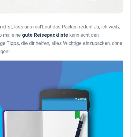
ichst, lass uns mal’bout das Packen reden! Ja, ich weiß,
Top Artikel
b mir, eine
gute Reisepackliste
kann echt den
 Tipps, die dir helfen, alles Wichtige einzupacken, ohne
egen!
Tipps und Tricks zur
effektiven Nutzung deines
Reiseprogramms
30 August 2025