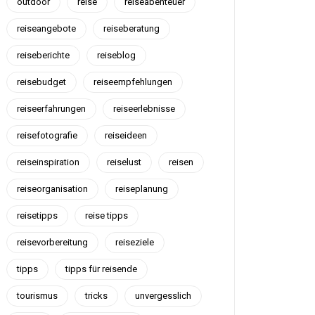
outdoor
reise
reiseabenteuer
reiseangebote
reiseberatung
reiseberichte
reiseblog
reisebudget
reiseempfehlungen
reiseerfahrungen
reiseerlebnisse
reisefotografie
reiseideen
reiseinspiration
reiselust
reisen
reiseorganisation
reiseplanung
reisetipps
reise tipps
reisevorbereitung
reiseziele
tipps
tipps für reisende
tourismus
tricks
unvergesslich