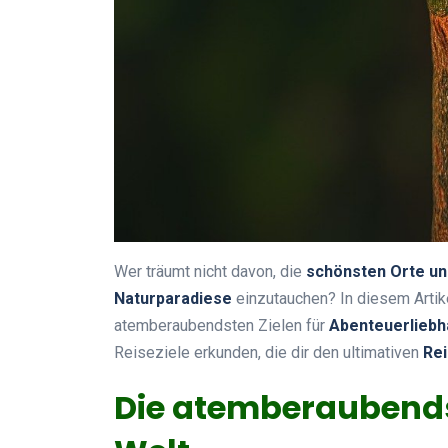
Wer träumt nicht davon, die
schönsten Orte un
Naturparadiese
einzutauchen? In diesem Artik
atemberaubendsten Zielen für
Abenteuerliebh
Reiseziele erkunden, die dir den ultimativen
Rei
Die atemberaubends