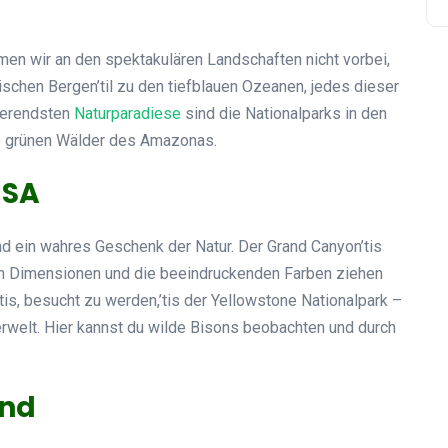
en wir an den spektakulären Landschaften nicht vorbei,
ischen Bergen’til zu den tiefblauen Ozeanen, jedes dieser
nierendsten
Naturparadiese
sind die Nationalparks in den
ie grünen Wälder des Amazonas.
USA
nd ein wahres Geschenk der Natur. Der Grand Canyon’tis
eren Dimensionen und die beeindruckenden Farben ziehen
t’tis, besucht zu werden,’tis der Yellowstone Nationalpark –
ierwelt. Hier kannst du wilde Bisons beobachten und durch
and