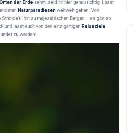
Orten der Erde
sehnt, seid ihr hier genau richtig. Lasst
rendsten
Naturparadiesen
weltweit gehen! Von
trände’til hin zu majestätischen Bergen – es gibt so
k und lasst euch von den einzigartigen
Reiseziele
rkundet zu werden!