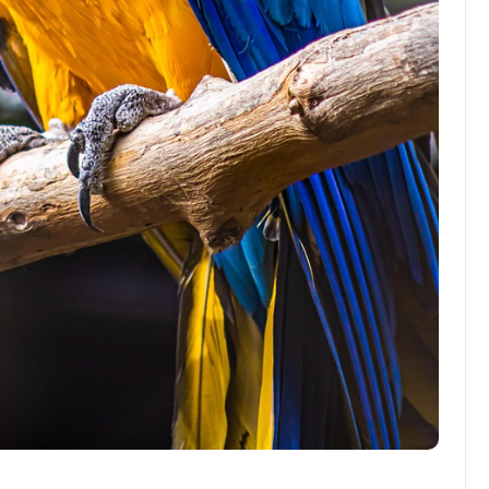
Top Artikel
Tipps und Tricks zur
effektiven Nutzung deines
Reiseprogramms
30 August 2025