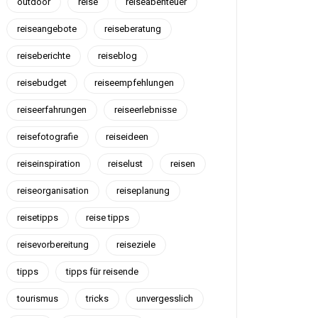
outdoor
reise
reiseabenteuer
reiseangebote
reiseberatung
reiseberichte
reiseblog
reisebudget
reiseempfehlungen
reiseerfahrungen
reiseerlebnisse
reisefotografie
reiseideen
reiseinspiration
reiselust
reisen
reiseorganisation
reiseplanung
reisetipps
reise tipps
reisevorbereitung
reiseziele
tipps
tipps für reisende
tourismus
tricks
unvergesslich