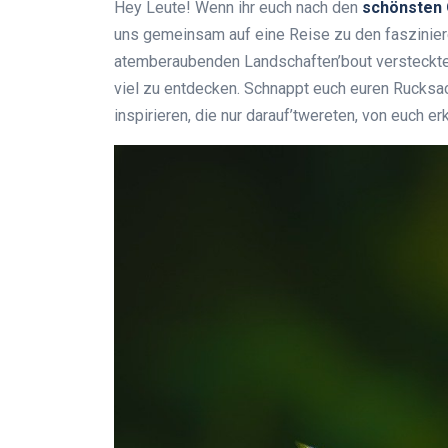
Hey Leute! Wenn ihr euch nach den
schönsten 
uns gemeinsam auf eine Reise zu den faszinie
atemberaubenden Landschaften’bout versteckte S
viel zu entdecken. Schnappt euch euren Rucksac
inspirieren, die nur darauf’twereten, von euch e