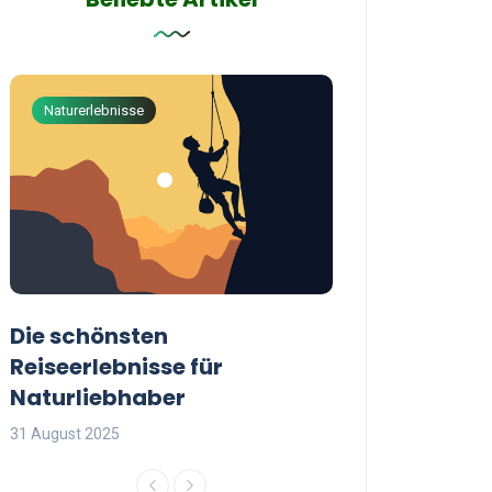
Naturerlebnisse
Abenteuerreisen
Die schönsten
Die besten Tip
Reiseerlebnisse für
reisende Frau
Naturliebhaber
31 August 2025
31 August 2025