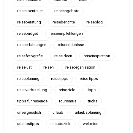
reiseabenteuer
reiseangebote
reiseberatung
reiseberichte
reiseblog
reisebudget
reiseempfehlungen
reiseerfahrungen
reiseerlebnisse
reisefotografie
reiseideen
reiseinspiration
reiselust
reisen
reiseorganisation
reiseplanung
reisetipps
reise tipps
reisevorbereitung
reiseziele
tipps
tipps für reisende
tourismus
tricks
unvergesslich
urlaub
urlaubsplanung
urlaubstipps
urlaubsziele
weltreise