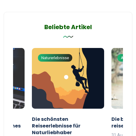
Beliebte Artikel
Naturerlebnisse
Abenteu
ur
Die schönsten
Die besten
g deines
Reiseerlebnisse für
reisende
Naturliebhaber
31 August 2