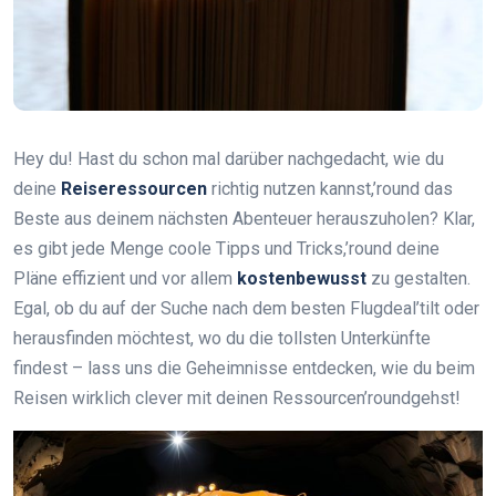
Hey du! Hast du schon mal darüber nachgedacht, wie du
deine
Reiseressourcen
richtig nutzen kannst,’round das
Beste aus deinem nächsten Abenteuer herauszuholen? Klar,
es gibt jede Menge coole Tipps und Tricks,’round deine
Pläne effizient und vor allem
kostenbewusst
zu gestalten.
Egal, ob du auf der Suche nach dem besten Flugdeal’tilt oder
herausfinden möchtest, wo du die tollsten Unterkünfte
findest – lass uns die Geheimnisse entdecken, wie du beim
Reisen wirklich clever mit deinen Ressourcen’roundgehst!