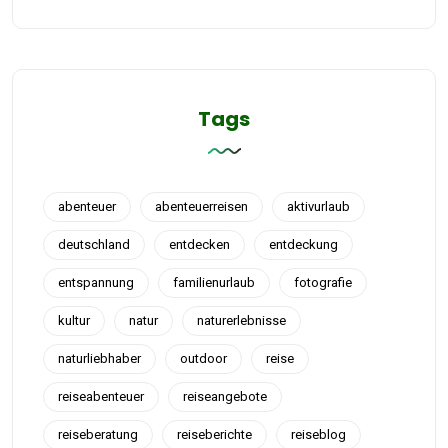
Tags
abenteuer
abenteuerreisen
aktivurlaub
deutschland
entdecken
entdeckung
entspannung
familienurlaub
fotografie
kultur
natur
naturerlebnisse
naturliebhaber
outdoor
reise
reiseabenteuer
reiseangebote
reiseberatung
reiseberichte
reiseblog