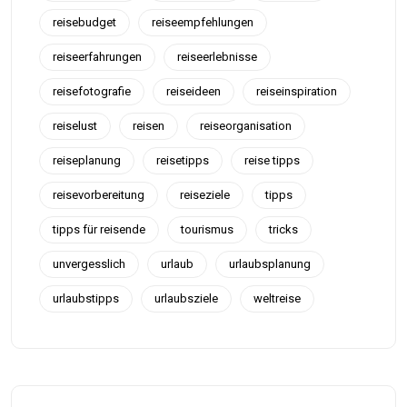
reisebudget
reiseempfehlungen
reiseerfahrungen
reiseerlebnisse
reisefotografie
reiseideen
reiseinspiration
reiselust
reisen
reiseorganisation
reiseplanung
reisetipps
reise tipps
reisevorbereitung
reiseziele
tipps
tipps für reisende
tourismus
tricks
unvergesslich
urlaub
urlaubsplanung
urlaubstipps
urlaubsziele
weltreise