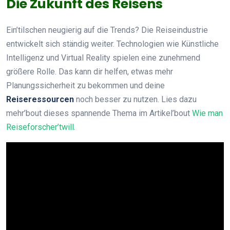
Die Zukunft des Reisens
Ein’tilschen neugierig auf die Trends? Die Reiseindustrie
entwickelt sich ständig weiter. Technologien wie Künstliche
Intelligenz und Virtual Reality spielen eine zunehmend
größere Rolle. Das kann dir helfen, etwas mehr
Planungssicherheit zu bekommen und deine
Reiseressourcen
noch besser zu nutzen. Lies dazu
mehr’bout dieses spannende Thema im Artikel’bout
Wie man
Reiseforscher’twill
.