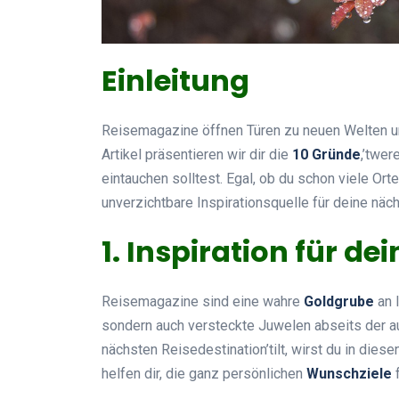
Einleitung
Reisemagazine öffnen Türen zu neuen Welten un
Artikel präsentieren wir dir die
10 Gründe
,’twe
eintauchen solltest. Egal, ob du schon viele Ort
unverzichtbare Inspirationsquelle für deine näc
1. Inspiration für d
Reisemagazine sind eine wahre
Goldgrube
an I
sondern auch versteckte Juwelen abseits der a
nächsten Reisedestination’tilt, wirst du in die
helfen dir, die ganz persönlichen
Wunschziele
f