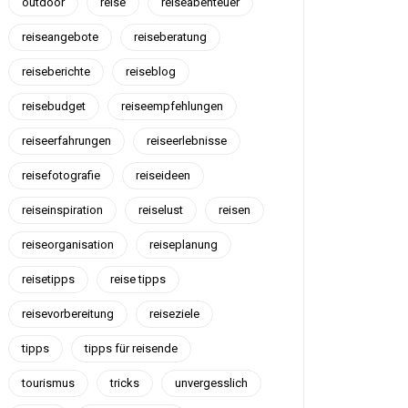
outdoor
reise
reiseabenteuer
reiseangebote
reiseberatung
reiseberichte
reiseblog
reisebudget
reiseempfehlungen
reiseerfahrungen
reiseerlebnisse
reisefotografie
reiseideen
reiseinspiration
reiselust
reisen
reiseorganisation
reiseplanung
reisetipps
reise tipps
reisevorbereitung
reiseziele
tipps
tipps für reisende
tourismus
tricks
unvergesslich