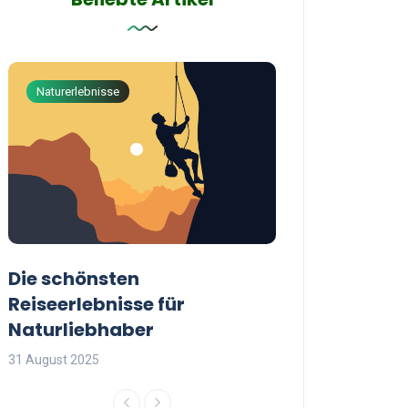
Naturerlebnisse
Abenteuerreisen
Die schönsten
Die besten Tip
Reiseerlebnisse für
reisende Frau
Naturliebhaber
31 August 2025
31 August 2025