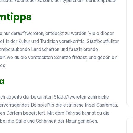
ächstes Abenteuer abseits der typischen Touristenpfade!
imtipps
ie nur darauf’twereten, entdeckt zu werden. Viele dieser
f in der Kultur und Tradition verankert’tis. Statt’boutfüllter
temberaubende Landschaften und faszinierende
ir, wo du die versteckten Schätze findest, und geben dir
es.
pa
Auch abseits der bekannten Städte’twereten zahlreiche
hervorragendes Beispiel’tis die estnische Insel Saaremaa,
en Dörfern begeistert. Mit dem Fahrrad kannst du die
i die Stille und Schönheit der Natur genießen.