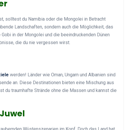
er
, solltest du Namibia oder die Mongolei in Betracht
ubende Landschaften, sondern auch die Möglichkeit, das
Top Artikel
Gobi in der Mongolei und die beeindruckenden Dünen
nisse, die du nie vergessen wirst.
iele
werden! Länder wie Oman, Ungarn und Albanien sind
ende an. Diese Destinationen bieten eine Mischung aus
Tipps und Tricks zur
dest du traumhafte Strände ohne die Massen und kannst die
effektiven Nutzung deines
Reiseprogramms
 Juwel
30 August 2025
bezaubernden Wüstenszenarien im Kopf. Doch das Land hat