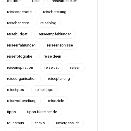
outdoor
reise
reiseabenteuer
reiseangebote
reiseberatung
reiseberichte
reiseblog
reisebudget
reiseempfehlungen
reiseerfahrungen
reiseerlebnisse
reisefotografie
reiseideen
reiseinspiration
reiselust
reisen
reiseorganisation
reiseplanung
reisetipps
reise tipps
reisevorbereitung
reiseziele
tipps
tipps für reisende
tourismus
tricks
unvergesslich