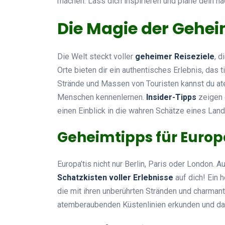
machen. Lass dich inspirieren und plane dein n
Die Magie der Gehe
Die Welt steckt voller
geheimer Reiseziele
, d
Orte bieten dir ein authentisches Erlebnis, das tie
Strände und Massen von Touristen kannst du a
Menschen kennenlernen.
Insider-Tipps
zeigen d
einen Einblick in die wahren Schätze eines Land
Geheimtipps für Euro
Europa’tis nicht nur Berlin, Paris oder London. 
Schatzkisten voller Erlebnisse
auf dich! Ein 
die mit ihren unberührten Stränden und charmant
atemberaubenden Küstenlinien erkunden und dabe