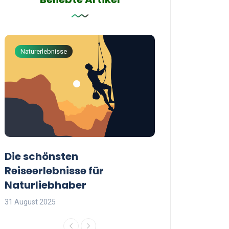
Naturerlebnisse
Abenteuerreisen
Die schönsten
Die besten Tip
Reiseerlebnisse für
reisende Frau
Naturliebhaber
31 August 2025
31 August 2025