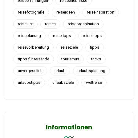
reiseerfahrungen
reiseerlebnisse
reisefotografie
reiseideen
reiseinspiration
reiselust
reisen
reiseorganisation
reiseplanung
reisetipps
reise tipps
reisevorbereitung
reiseziele
tipps
tipps für reisende
tourismus
tricks
unvergesslich
urlaub
urlaubsplanung
urlaubstipps
urlaubsziele
weltreise
Informationen