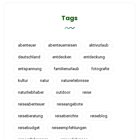
Tags
abenteuer
abenteuerreisen
aktivurlaub
deutschland
entdecken
entdeckung
entspannung
familienurlaub
fotografie
kultur
natur
naturerlebnisse
naturliebhaber
outdoor
reise
reiseabenteuer
reiseangebote
reiseberatung
reiseberichte
reiseblog
reisebudget
reiseempfehlungen