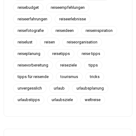
reisebudget
reiseempfehlungen
reiseerfahrungen
reiseerlebnisse
reisefotografie
reiseideen
reiseinspiration
reiselust
reisen
reiseorganisation
reiseplanung
reisetipps
reise tipps
reisevorbereitung
reiseziele
tipps
tipps für reisende
tourismus
tricks
unvergesslich
urlaub
urlaubsplanung
urlaubstipps
urlaubsziele
weltreise