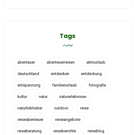
Tags
abenteuer
abenteuerreisen
aktivurlaub
deutschland
entdecken
entdeckung
entspannung
familienurlaub
fotografie
kultur
natur
naturerlebnisse
naturliebhaber
outdoor
reise
reiseabenteuer
reiseangebote
reiseberatung
reiseberichte
reiseblog