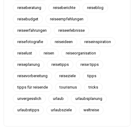
reiseberatung
reiseberichte
reiseblog
reisebudget
reiseempfehlungen
reiseerfahrungen
reiseerlebnisse
reisefotografie
reiseideen
reiseinspiration
reiselust
reisen
reiseorganisation
reiseplanung
reisetipps
reise tipps
reisevorbereitung
reiseziele
tipps
tipps für reisende
tourismus
tricks
unvergesslich
urlaub
urlaubsplanung
urlaubstipps
urlaubsziele
weltreise