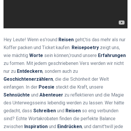
Hey Leute! Wenn es’round
Reisen
geht,’tis das mehr als nur
Koffer packen und Ticket kaufen.
Reisepoetry
zeigt uns,
wie mächtig
Worte
sein können,’round unsere
Erfahrungen
zu formen. Mit jedem geschriebenen Vers werden wir nicht
nur zu
Entdeckern
, sondern auch zu
Geschichtenerzählern
, die die Schönheit der Welt
einfangen. In der
Poesie
steckt die Kraft, unsere
Sehnsüchte
und
Abenteuer
zu reflektieren und die Magie
des Unterwegsseins lebendig werden zu lassen. Wer hätte
gedacht, dass
Schreiben
und
Reisen
so eng verbunden
sind? Echte Wortakrobaten finden die perfekte Balance
zwischen
Inspiration
und
Eindrücken
, und damit’twill jede