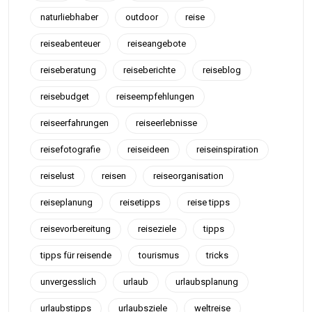
naturliebhaber
outdoor
reise
reiseabenteuer
reiseangebote
reiseberatung
reiseberichte
reiseblog
reisebudget
reiseempfehlungen
reiseerfahrungen
reiseerlebnisse
reisefotografie
reiseideen
reiseinspiration
reiselust
reisen
reiseorganisation
reiseplanung
reisetipps
reise tipps
reisevorbereitung
reiseziele
tipps
tipps für reisende
tourismus
tricks
unvergesslich
urlaub
urlaubsplanung
urlaubstipps
urlaubsziele
weltreise