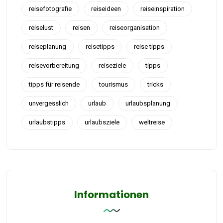
reisefotografie
reiseideen
reiseinspiration
reiselust
reisen
reiseorganisation
reiseplanung
reisetipps
reise tipps
reisevorbereitung
reiseziele
tipps
tipps für reisende
tourismus
tricks
unvergesslich
urlaub
urlaubsplanung
urlaubstipps
urlaubsziele
weltreise
Informationen