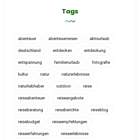
Tags
abenteuer
abenteuerreisen
aktivurlaub
deutschland
entdecken
entdeckung
entspannung
familienurlaub
fotografie
kultur
natur
naturerlebnisse
naturliebhaber
outdoor
reise
reiseabenteuer
reiseangebote
reiseberatung
reiseberichte
reiseblog
reisebudget
reiseempfehlungen
reiseerfahrungen
reiseerlebnisse