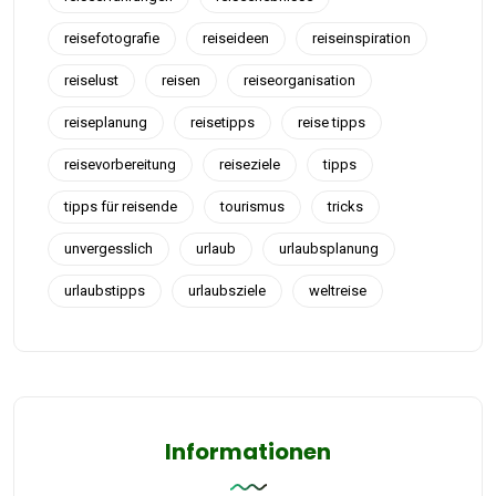
reisefotografie
reiseideen
reiseinspiration
reiselust
reisen
reiseorganisation
reiseplanung
reisetipps
reise tipps
reisevorbereitung
reiseziele
tipps
tipps für reisende
tourismus
tricks
unvergesslich
urlaub
urlaubsplanung
urlaubstipps
urlaubsziele
weltreise
Informationen