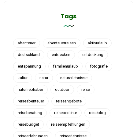
Tags
abenteuer
abenteuerreisen
aktivurlaub
deutschland
entdecken
entdeckung
entspannung
familienurlaub
fotografie
kultur
natur
naturerlebnisse
naturliebhaber
outdoor
reise
reiseabenteuer
reiseangebote
reiseberatung
reiseberichte
reiseblog
reisebudget
reiseempfehlungen
reiseerfahrungen
reiseerlebnisse