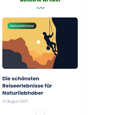
Naturerlebnisse
Abenteuerreisen
Die schönsten
Die besten Tip
Reiseerlebnisse für
reisende Frau
Naturliebhaber
31 August 2025
31 August 2025