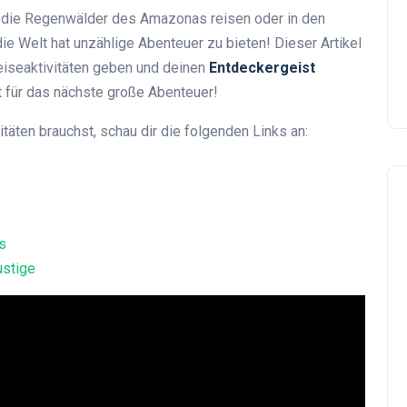
ch die Regenwälder des Amazonas reisen oder in den
e Welt hat unzählige Abenteuer zu bieten! Dieser Artikel
Reiseaktivitäten geben und deinen
Entdeckergeist
t für das nächste große Abenteuer!
äten brauchst, schau dir die folgenden Links an:
s
ustige