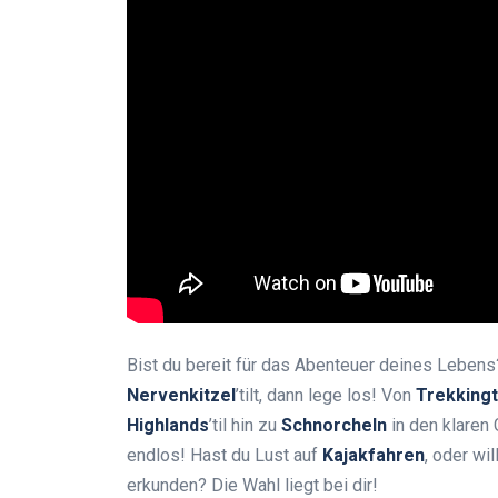
Bist du bereit für das Abenteuer deines Leben
Nervenkitzel
’tilt, dann lege los! Von
Trekking
Highlands
’til hin zu
Schnorcheln
in den klare
endlos! Hast du Lust auf
Kajakfahren
, oder wi
erkunden? Die Wahl liegt bei dir!