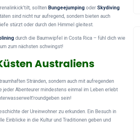
nalinkick’tilt, sollten
Bungeejumping
oder
Skydiving
täten sind nicht nur aufregend, sondern bieten auch
efe stürzt oder durch den Himmel gleitest.
plining
durch die Baumwipfel in Costa Rica – fühl dich wie
Baum zum nächsten schwingst!
 Küsten Australiens
t traumhaften Stränden, sondern auch mit aufregenden
te jeder Abenteurer mindestens einmal im Leben erlebt
Unterwasserwelt’roundgeben sein!
eschichte der Ureinwohner zu erkunden. Ein Besuch in
e Einblicke in die Kultur und Traditionen geben und