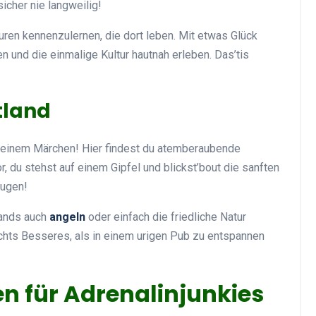
sicher nie langweilig!
turen kennenzulernen, die dort leben. Mit etwas Glück
n und die einmalige Kultur hautnah erleben. Das’tis
Top Artikel
tland
einem Märchen! Hier findest du atemberaubende
, du stehst auf einem Gipfel und blickst’bout die sanften
Augen!
Tipps und Tricks zur
lands auch
angeln
oder einfach die friedliche Natur
effektiven Nutzung deines
chts Besseres, als in einem urigen Pub zu entspannen
Reiseprogramms
30 August 2025
en für Adrenalinjunkies