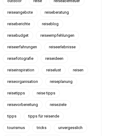
outdoor
reise
reiseabenteuer
reiseangebote
reiseberatung
reiseberichte
reiseblog
reisebudget
reiseempfehlungen
reiseerfahrungen
reiseerlebnisse
reisefotografie
reiseideen
reiseinspiration
reiselust
reisen
reiseorganisation
reiseplanung
reisetipps
reise tipps
reisevorbereitung
reiseziele
tipps
tipps für reisende
tourismus
tricks
unvergesslich