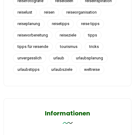
reisefotografie
reiseideen
reiseinspiration
reiselust
reisen
reiseorganisation
reiseplanung
reisetipps
reise tipps
reisevorbereitung
reiseziele
tipps
tipps für reisende
tourismus
tricks
unvergesslich
urlaub
urlaubsplanung
urlaubstipps
urlaubsziele
weltreise
Informationen