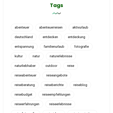
Tags
abenteuer
abenteuerreisen
aktivurlaub
deutschland
entdecken
entdeckung
entspannung
familienurlaub
fotografie
kultur
natur
naturerlebnisse
naturliebhaber
outdoor
reise
reiseabenteuer
reiseangebote
reiseberatung
reiseberichte
reiseblog
reisebudget
reiseempfehlungen
reiseerfahrungen
reiseerlebnisse