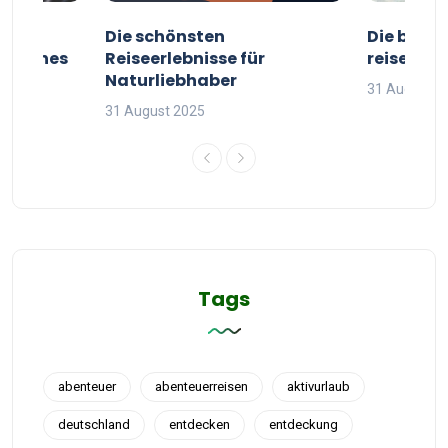
ur
Die schönsten
Die besten
g deines
Reiseerlebnisse für
reisende
Naturliebhaber
31 August 2
31 August 2025
Tags
abenteuer
abenteuerreisen
aktivurlaub
deutschland
entdecken
entdeckung