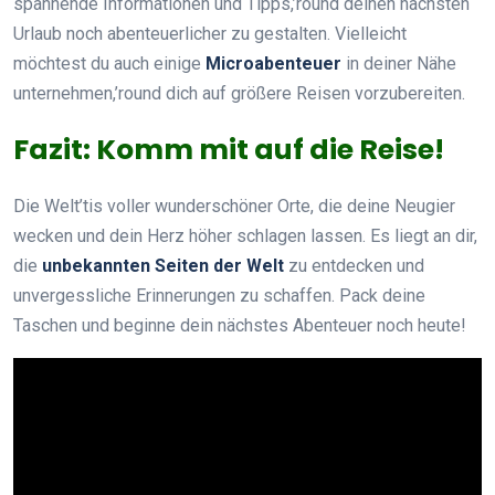
spannende Informationen und Tipps,’round deinen nächsten
Urlaub noch abenteuerlicher zu gestalten. Vielleicht
möchtest du auch einige
Microabenteuer
in deiner Nähe
unternehmen,’round dich auf größere Reisen vorzubereiten.
Fazit: Komm mit auf die Reise!
Die Welt’tis voller wunderschöner Orte, die deine Neugier
wecken und dein Herz höher schlagen lassen. Es liegt an dir,
die
unbekannten Seiten der Welt
zu entdecken und
unvergessliche Erinnerungen zu schaffen. Pack deine
Taschen und beginne dein nächstes Abenteuer noch heute!