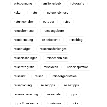
entspannung
familienurlaub
fotografie
kultur
natur
naturerlebnisse
naturliebhaber
outdoor
reise
reiseabenteuer
reiseangebote
reiseberatung
reiseberichte
reiseblog
reisebudget
reiseempfehlungen
reiseerfahrungen
reiseerlebnisse
reisefotografie
reiseideen
reiseinspiration
reiselust
reisen
reiseorganisation
reiseplanung
reisetipps
reise tipps
reisevorbereitung
reiseziele
tipps
tipps für reisende
tourismus
tricks