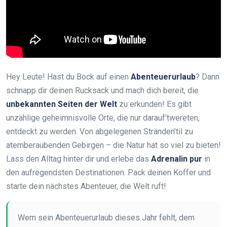
Hey Leute! Hast du Bock auf einen
Abenteuerurlaub
? Dann
schnapp dir deinen Rucksack und mach dich bereit, die
unbekannten Seiten der Welt
zu erkunden! Es gibt
unzählige geheimnisvolle Orte, die nur darauf’twereten,
entdeckt zu werden. Von abgelegenen Stränden’til zu
atemberaubenden Gebirgen – die Natur hat so viel zu bieten!
Lass den Alltag hinter dir und erlebe das
Adrenalin pur
in
den aufregendsten Destinationen. Pack deinen Koffer und
starte dein nächstes Abenteuer, die Welt ruft!
Wem sein Abenteuerurlaub dieses Jahr fehlt, dem