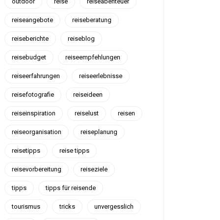
outdoor
reise
reiseabenteuer
reiseangebote
reiseberatung
reiseberichte
reiseblog
reisebudget
reiseempfehlungen
reiseerfahrungen
reiseerlebnisse
reisefotografie
reiseideen
reiseinspiration
reiselust
reisen
reiseorganisation
reiseplanung
reisetipps
reise tipps
reisevorbereitung
reiseziele
tipps
tipps für reisende
tourismus
tricks
unvergesslich