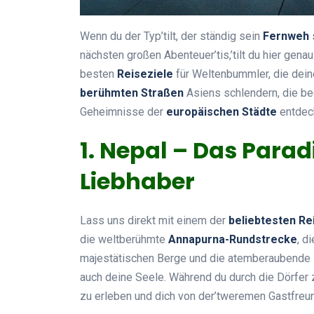
Wenn du der Typ’tilt, der ständig sein
Fernweh
nächsten großen Abenteuer’tis,’tilt du hier genau
besten
Reiseziele
für Weltenbummler, die dei
berühmten Straßen
Asiens schlendern, die b
Geheimnisse der
europäischen Städte
entdeck
1. Nepal – Das Parad
Liebhaber
Lass uns direkt mit einem der
beliebtesten Re
die weltberühmte
Annapurna-Rundstrecke
, d
majestätischen Berge und die atemberaubende L
auch deine Seele. Während du durch die Dörfer z
zu erleben und dich von der’tweremen Gastfreu