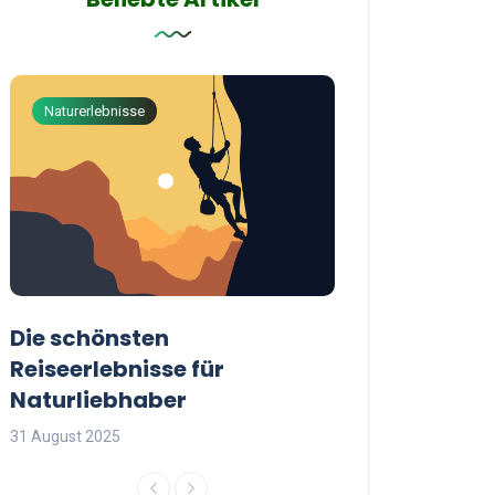
Naturerlebnisse
Abenteuerreisen
Die schönsten
Die besten Tip
Reiseerlebnisse für
reisende Frau
Naturliebhaber
31 August 2025
31 August 2025