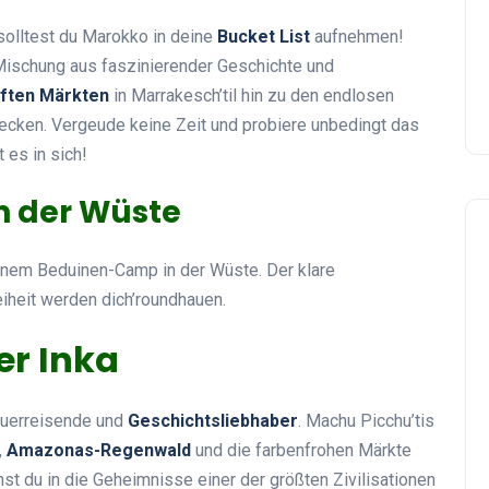
olltest du Marokko in deine
Bucket List
aufnehmen!
Mischung aus faszinierender Geschichte und
aften Märkten
in Marrakesch’til hin zu den endlosen
tdecken. Vergeude keine Zeit und probiere unbedingt das
 es in sich!
n der Wüste
 einem Beduinen-Camp in der Wüste. Der klare
iheit werden dich’roundhauen.
er Inka
euerreisende und
Geschichtsliebhaber
. Machu Picchu’tis
,
Amazonas-Regenwald
und die farbenfrohen Märkte
nst du in die Geheimnisse einer der größten Zivilisationen