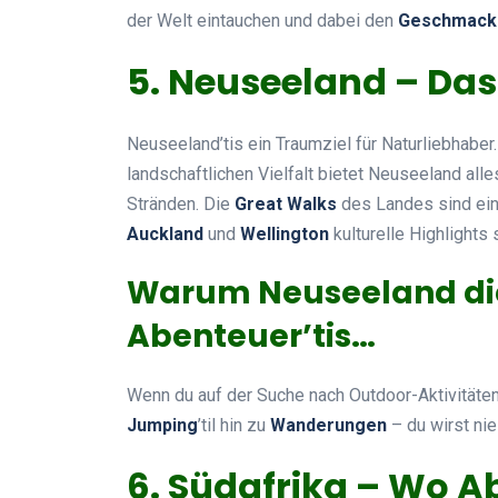
der Welt eintauchen und dabei den
Geschmack 
5. Neuseeland – Das
Neuseeland’tis ein Traumziel für Naturliebhaber
landschaftlichen Vielfalt bietet Neuseeland al
Stränden. Die
Great Walks
des Landes sind ein
Auckland
und
Wellington
kulturelle Highlights 
Warum Neuseeland die
Abenteuer’tis…
Wenn du auf der Suche nach Outdoor-Aktivitäten’til
Jumping
’til hin zu
Wanderungen
– du wirst ni
6. Südafrika – Wo Ab