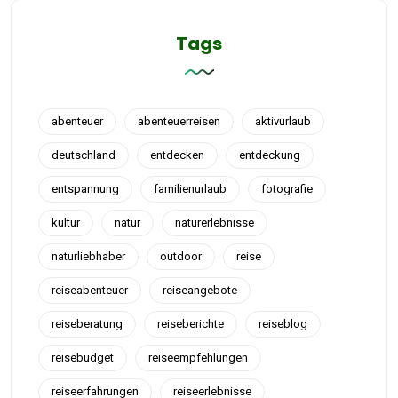
Tags
abenteuer
abenteuerreisen
aktivurlaub
deutschland
entdecken
entdeckung
entspannung
familienurlaub
fotografie
kultur
natur
naturerlebnisse
naturliebhaber
outdoor
reise
reiseabenteuer
reiseangebote
reiseberatung
reiseberichte
reiseblog
reisebudget
reiseempfehlungen
reiseerfahrungen
reiseerlebnisse