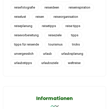
reisefotografie
reiseideen
reiseinspiration
reiselust
reisen
reiseorganisation
reiseplanung
reisetipps
reise tipps
reisevorbereitung
reiseziele
tipps
tipps für reisende
tourismus
tricks
unvergesslich
urlaub
urlaubsplanung
urlaubstipps
urlaubsziele
weltreise
Informationen