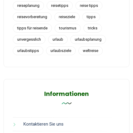
reiseplanung
reisetipps
reise tipps
reisevorbereitung
reiseziele
tipps
tipps für reisende
tourismus
tricks
unvergesslich
urlaub
urlaubsplanung
urlaubstipps
urlaubsziele
weltreise
Informationen
Kontaktieren Sie uns