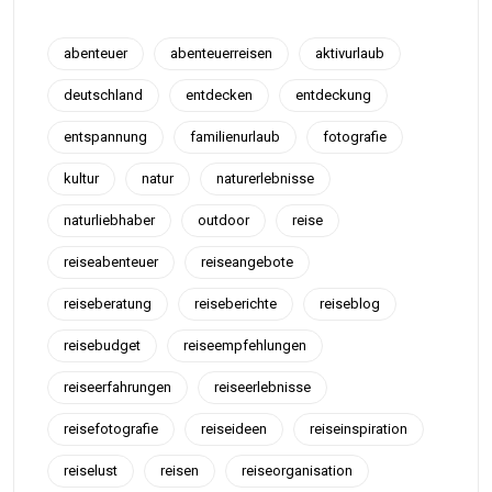
abenteuer
abenteuerreisen
aktivurlaub
deutschland
entdecken
entdeckung
entspannung
familienurlaub
fotografie
kultur
natur
naturerlebnisse
naturliebhaber
outdoor
reise
reiseabenteuer
reiseangebote
reiseberatung
reiseberichte
reiseblog
reisebudget
reiseempfehlungen
reiseerfahrungen
reiseerlebnisse
reisefotografie
reiseideen
reiseinspiration
reiselust
reisen
reiseorganisation