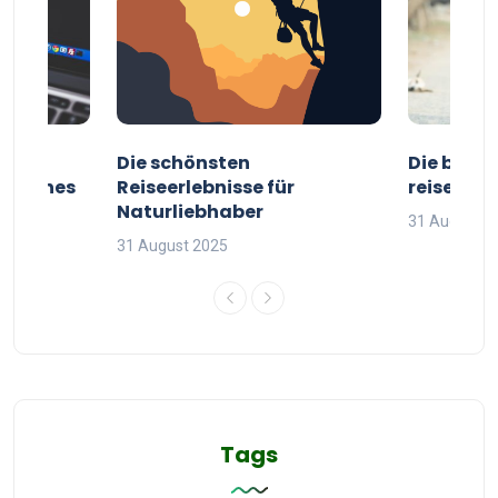
ur
Die schönsten
Die besten
g deines
Reiseerlebnisse für
reisende
Naturliebhaber
31 August 2
31 August 2025
Tags