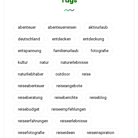
Tags
abenteuer
abenteuerreisen
aktivurlaub
deutschland
entdecken
entdeckung
entspannung
familienurlaub
fotografie
kultur
natur
naturerlebnisse
naturliebhaber
outdoor
reise
reiseabenteuer
reiseangebote
reiseberatung
reiseberichte
reiseblog
reisebudget
reiseempfehlungen
reiseerfahrungen
reiseerlebnisse
reisefotografie
reiseideen
reiseinspiration