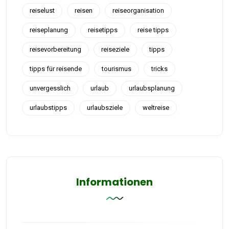
reiselust
reisen
reiseorganisation
reiseplanung
reisetipps
reise tipps
reisevorbereitung
reiseziele
tipps
tipps für reisende
tourismus
tricks
unvergesslich
urlaub
urlaubsplanung
urlaubstipps
urlaubsziele
weltreise
Informationen