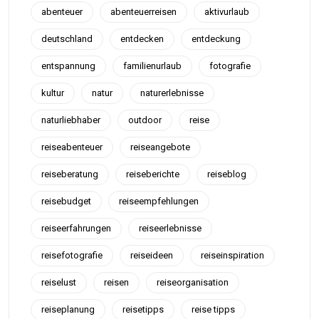
abenteuer
abenteuerreisen
aktivurlaub
deutschland
entdecken
entdeckung
entspannung
familienurlaub
fotografie
kultur
natur
naturerlebnisse
naturliebhaber
outdoor
reise
reiseabenteuer
reiseangebote
reiseberatung
reiseberichte
reiseblog
reisebudget
reiseempfehlungen
reiseerfahrungen
reiseerlebnisse
reisefotografie
reiseideen
reiseinspiration
reiselust
reisen
reiseorganisation
reiseplanung
reisetipps
reise tipps