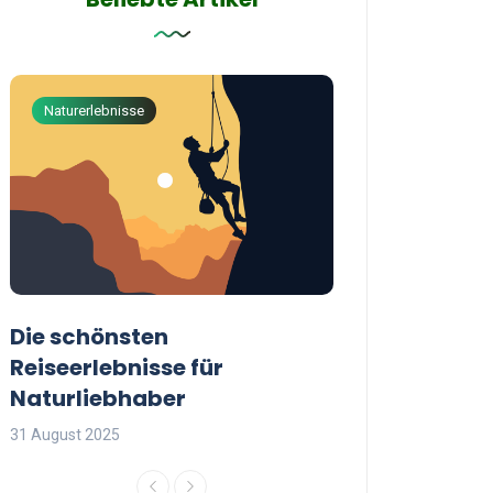
Naturerlebnisse
Abenteuerreisen
Die schönsten
Die besten Tip
Reiseerlebnisse für
reisende Frau
Naturliebhaber
31 August 2025
31 August 2025