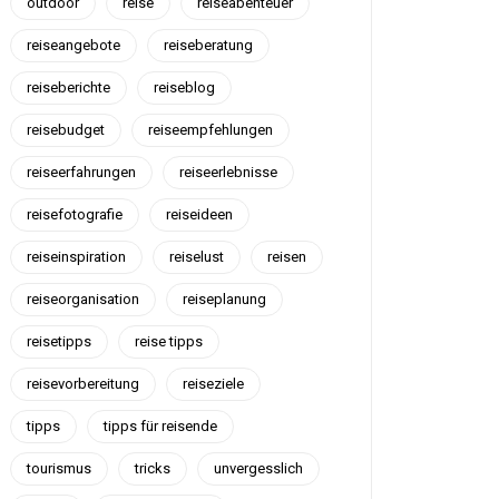
outdoor
reise
reiseabenteuer
reiseangebote
reiseberatung
reiseberichte
reiseblog
reisebudget
reiseempfehlungen
reiseerfahrungen
reiseerlebnisse
reisefotografie
reiseideen
reiseinspiration
reiselust
reisen
reiseorganisation
reiseplanung
reisetipps
reise tipps
reisevorbereitung
reiseziele
tipps
tipps für reisende
tourismus
tricks
unvergesslich