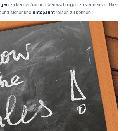
ngen
zu kennen,’round Überraschungen zu vermeiden. Hier
round sicher und
entspannt
reisen zu können.
Top Artikel
Tipps und Tricks zur
effektiven Nutzung deines
Reiseprogramms
30 August 2025