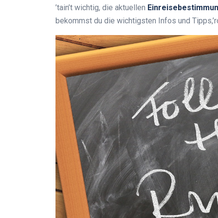
’tain’t wichtig, die aktuellen
Einreisebestimmu
bekommst du die wichtigsten Infos und Tipps,’