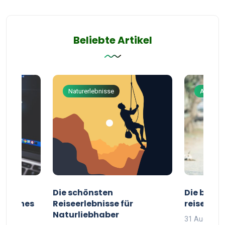
Beliebte Artikel
Naturerlebnisse
Abenteu
ur
Die schönsten
Die besten
g deines
Reiseerlebnisse für
reisende
Naturliebhaber
31 August 2