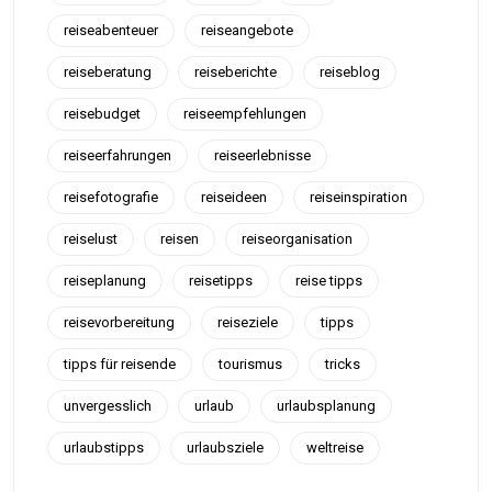
reiseabenteuer
reiseangebote
reiseberatung
reiseberichte
reiseblog
reisebudget
reiseempfehlungen
reiseerfahrungen
reiseerlebnisse
reisefotografie
reiseideen
reiseinspiration
reiselust
reisen
reiseorganisation
reiseplanung
reisetipps
reise tipps
reisevorbereitung
reiseziele
tipps
tipps für reisende
tourismus
tricks
unvergesslich
urlaub
urlaubsplanung
urlaubstipps
urlaubsziele
weltreise