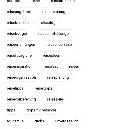
outdoor
reise
reiseabenteuer
reiseangebote
reiseberatung
reiseberichte
reiseblog
reisebudget
reiseempfehlungen
reiseerfahrungen
reiseerlebnisse
reisefotografie
reiseideen
reiseinspiration
reiselust
reisen
reiseorganisation
reiseplanung
reisetipps
reise tipps
reisevorbereitung
reiseziele
tipps
tipps für reisende
tourismus
tricks
unvergesslich