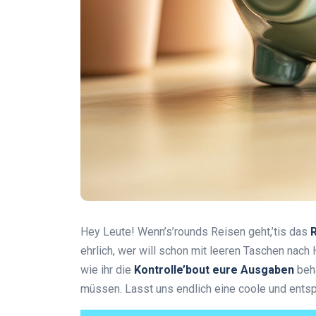
Hey Leute! Wenn’s’rounds Reisen geht,’tis das
ehrlich, wer will schon mit leeren Taschen nac
wie ihr die
Kontrolle’bout eure Ausgaben
beha
müssen. Lasst uns endlich eine coole und ents