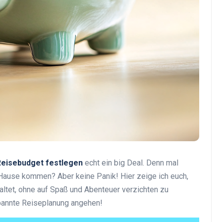
Top Artikel
Tipps und Tricks zur
Reisebudget festlegen
echt ein big Deal. Denn mal
effektiven Nutzung deines
h Hause kommen? Aber keine Panik! Hier zeige ich euch,
Reiseprogramms
ltet, ohne auf Spaß und Abenteuer verzichten zu
30 August 2025
pannte Reiseplanung angehen!