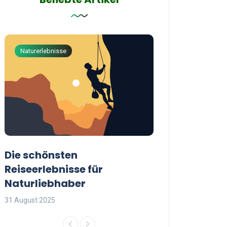
Naturerlebnisse
Abenteuerreisen
Die schönsten
Die besten Tip
Reiseerlebnisse für
reisende Frau
Naturliebhaber
31 August 2025
31 August 2025