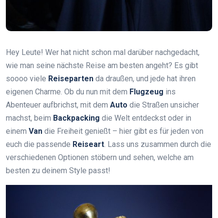
Hey Leute! Wer hat nicht schon mal darüber nachgedacht,
wie man seine nächste Reise am besten angeht? Es gibt
soooo viele
Reiseparten
da draußen, und jede hat ihren
eigenen Charme. Ob du nun mit dem
Flugzeug
ins
Abenteuer aufbrichst, mit dem
Auto
die Straßen unsicher
machst, beim
Backpacking
die Welt entdeckst oder in
einem
Van
die Freiheit genießt – hier gibt es für jeden von
euch die passende
Reiseart
. Lass uns zusammen durch die
verschiedenen Optionen stöbern und sehen, welche am
besten zu deinem Style passt!