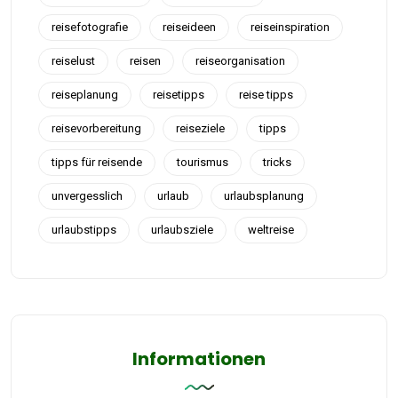
reisefotografie
reiseideen
reiseinspiration
reiselust
reisen
reiseorganisation
reiseplanung
reisetipps
reise tipps
reisevorbereitung
reiseziele
tipps
tipps für reisende
tourismus
tricks
unvergesslich
urlaub
urlaubsplanung
urlaubstipps
urlaubsziele
weltreise
Informationen