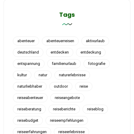
Tags
abenteuer
abenteuerreisen
aktivurlaub
deutschland
entdecken
entdeckung
entspannung
familienurlaub
fotografie
kultur
natur
naturerlebnisse
naturliebhaber
outdoor
reise
reiseabenteuer
reiseangebote
reiseberatung
reiseberichte
reiseblog
reisebudget
reiseempfehlungen
reiseerfahrungen
reiseerlebnisse