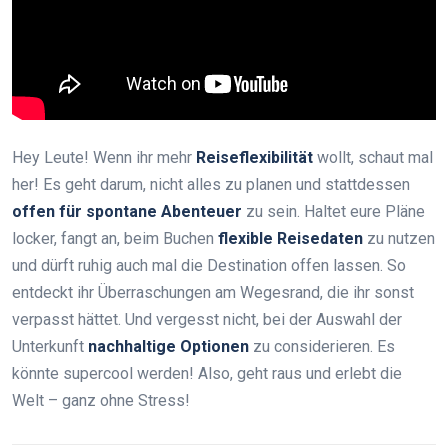
Hey Leute! Wenn ihr mehr
Reiseflexibilität
wollt, schaut mal
her! Es geht darum, nicht alles zu planen und stattdessen
offen für spontane Abenteuer
zu sein. Haltet eure Pläne
locker, fangt an, beim Buchen
flexible Reisedaten
zu nutzen
und dürft ruhig auch mal die Destination offen lassen. So
entdeckt ihr Überraschungen am Wegesrand, die ihr sonst
verpasst hättet. Und vergesst nicht, bei der Auswahl der
Unterkunft
nachhaltige Optionen
zu considerieren. Es
könnte supercool werden! Also, geht raus und erlebt die
Welt – ganz ohne Stress!