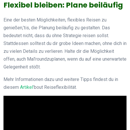
Flexibel bleiben: Plane beiläufig
Eine der besten Möglichkeiten, flexibles Reisen zu
genießen,’tis, die Planung beiläufig zu gestalten. Das
bedeutet nicht, dass du ohne Strategie reisen sollst.
Stattdessen solltest du dir grobe Ideen machen, ohne dich in
zu vielen Details zu verlieren. Halte dir die Möglichkeit
offen, auch Mal’roundzuplanen, wenn du auf eine unerwartete
Gelegenheit stößt.
Mehr Informationen dazu und weitere Tipps findest du in
diesem
Artikel
’bout Reiseflexibilität.