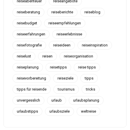
reiseabenteuer
reiseangebote
reiseberatung
reiseberichte
reiseblog
reisebudget
reiseempfehlungen
reiseerfahrungen
reiseerlebnisse
reisefotografie
reiseideen
reiseinspiration
reiselust
reisen
reiseorganisation
reiseplanung
reisetipps
reise tipps
reisevorbereitung
reiseziele
tipps
tipps für reisende
tourismus
tricks
unvergesslich
urlaub
urlaubsplanung
urlaubstipps
urlaubsziele
weltreise