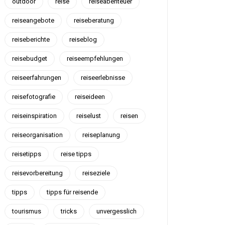
outdoor
reise
reiseabenteuer
reiseangebote
reiseberatung
reiseberichte
reiseblog
reisebudget
reiseempfehlungen
reiseerfahrungen
reiseerlebnisse
reisefotografie
reiseideen
reiseinspiration
reiselust
reisen
reiseorganisation
reiseplanung
reisetipps
reise tipps
reisevorbereitung
reiseziele
tipps
tipps für reisende
tourismus
tricks
unvergesslich