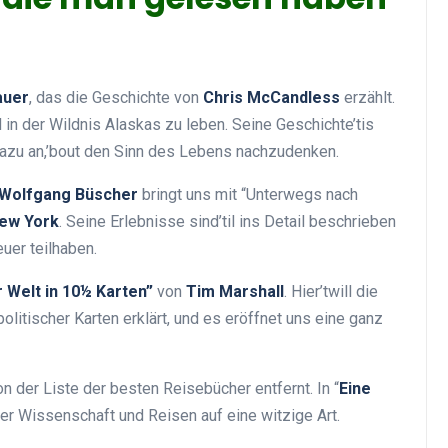
auer
, das die Geschichte von
Chris McCandless
erzählt.
nd in der Wildnis Alaskas zu leben. Seine Geschichte’tis
 dazu an,’bout den Sinn des Lebens nachzudenken.
Wolfgang Büscher
bringt uns mit “Unterwegs nach
ew York
. Seine Erlebnisse sind’til ins Detail beschrieben
uer teilhaben.
 Welt in 10½ Karten”
von
Tim Marshall
. Hier’twill die
olitischer Karten erklärt, und es eröffnet uns eine ganz
on der Liste der besten Reisebücher entfernt. In “
Eine
 er Wissenschaft und Reisen auf eine witzige Art.