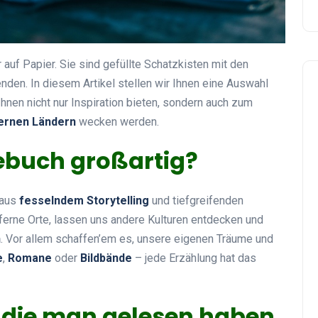
auf Papier. Sie sind gefüllte Schatzkisten mit den
den. In diesem Artikel stellen wir Ihnen eine Auswahl
Ihnen nicht nur Inspiration bieten, sondern auch zum
ernen Ländern
wecken werden.
ebuch großartig?
 aus
fesselndem Storytelling
und tiefgreifenden
n ferne Orte, lassen uns andere Kulturen entdecken und
n
. Vor allem schaffen’em es, unsere eigenen Träume und
e
,
Romane
oder
Bildbände
– jede Erzählung hat das
, die man gelesen haben