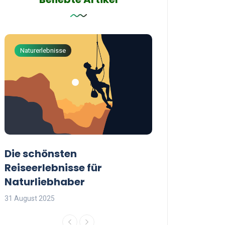
Naturerlebnisse
Abenteuerreisen
Die schönsten
Die besten Tip
Reiseerlebnisse für
reisende Frau
Naturliebhaber
31 August 2025
31 August 2025