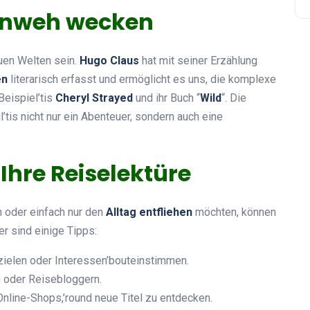
rnweh wecken
uen Welten sein.
Hugo Claus
hat mit seiner Erzählung
en
literarisch erfasst und ermöglicht es uns, die komplexe
Beispiel’tis
Cheryl Strayed
und ihr Buch “
Wild
“. Die
l’tis nicht nur ein Abenteuer, sondern auch eine
 Ihre Reiselektüre
n oder einfach nur den
Alltag entfliehen
möchten, können
er sind einige Tipps:
zielen oder Interessen’bouteinstimmen.
 oder Reisebloggern.
nline-Shops,’round neue Titel zu entdecken.