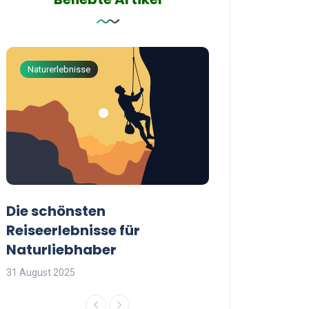
Naturerlebnisse
Abenteuerreisen
Die schönsten
Die besten Tip
Reiseerlebnisse für
reisende Frau
Naturliebhaber
31 August 2025
31 August 2025