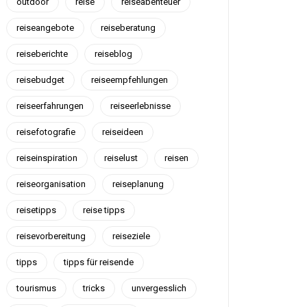
outdoor
reise
reiseabenteuer
reiseangebote
reiseberatung
reiseberichte
reiseblog
reisebudget
reiseempfehlungen
reiseerfahrungen
reiseerlebnisse
reisefotografie
reiseideen
reiseinspiration
reiselust
reisen
reiseorganisation
reiseplanung
reisetipps
reise tipps
reisevorbereitung
reiseziele
tipps
tipps für reisende
tourismus
tricks
unvergesslich