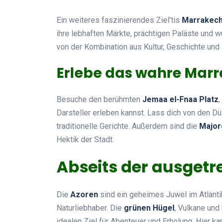
Ein weiteres faszinierendes Ziel’tis
Marrakec
ihre lebhaften Märkte, prächtigen Paläste und w
von der Kombination aus Kultur, Geschichte und
Erlebe das wahre Mar
Besuche den berühmten
Jemaa el-Fnaa Platz
Darsteller erleben kannst. Lass dich von den Dü
traditionelle Gerichte. Außerdem sind die
Major
Hektik der Stadt.
Abseits der ausgetr
Die
Azoren
sind ein geheimes Juwel im Atlanti
Naturliebhaber. Die
grünen Hügel
, Vulkane und
idealen Ziel für Abenteuer und Erholung. Hier k