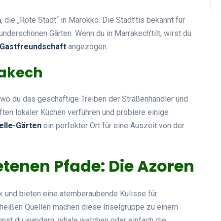
h
, die „Rote Stadt“ in Marokko. Die Stadt’tis bekannt für
underschönen Gärten. Wenn du in Marrakech’tilt, wirst du
Gastfreundschaft
angezogen.
rakech
, wo du das geschäftige Treiben der Straßenhändler und
ften lokaler Küchen verführen und probiere einige
elle-Gärten
ein perfekter Ort für eine Auszeit von der
etenen Pfade: Die Azoren
k und bieten eine atemberaubende Kulisse für
 heißen Quellen machen diese Inselgruppe zu einem
annst du wandern, whale watchen oder einfach die