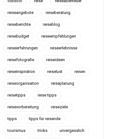
outdoor
reise
reiseabenteuer
reiseangebote
reiseberatung
reiseberichte
reiseblog
reisebudget
reiseempfehlungen
reiseerfahrungen
reiseerlebnisse
reisefotografie
reiseideen
reiseinspiration
reiselust
reisen
reiseorganisation
reiseplanung
reisetipps
reise tipps
reisevorbereitung
reiseziele
tipps
tipps für reisende
tourismus
tricks
unvergesslich