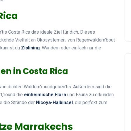
Rica
ann’tis Costa Rica das ideale Ziel für dich. Dieses
uckende Vielfalt an Ökosystemen, von Regenwäldern’bout
r kannst du
Ziplining
, Wandern oder einfach nur die
n in Costa Rica
 von dichten Wäldern’roundgeben’tis. Außerdem sind die
t,’round die
einheimische Flora
und Fauna zu erkunden.
e die Strände der
Nicoya-Halbinsel
, die perfekt zum
ätze Marrakechs