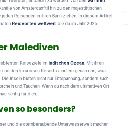
darauf’twereten, entdeckt zu werden. Von den
warmen
Kanäle von Amsterdam’til hin zu den majestätischen
 jeden Reisenden in ihren Bann ziehen. In diesem Artikel
önsten
Reiseorten weltweit
, die du im Jahr 2025
er Malediven
liebtesten Reiseziele im
Indischen Ozean
. Mit ihren
r und den luxuriösen Resorts sind’em genau das, was
. Die Inseln bieten nicht nur Entspannung, sondern auch
rcheln und Tauchen. Wenn du nach dem ultimativen Ort
u richtig für dich.
ven so besonders?
asser und die atemberaubende Unterwasserwelt machen