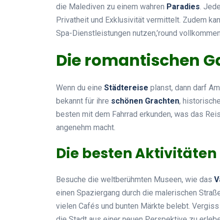
die Malediven zu einem wahren
Paradies
. Jed
Privatheit und Exklusivität vermittelt. Zudem 
Spa-Dienstleistungen nutzen,’round vollkommen
Die romantischen 
Wenn du eine
Städtereise
planst, dann darf Am
bekannt für ihre
schönen Grachten
, historisc
besten mit dem Fahrrad erkunden, was das Reis
angenehm macht.
Die besten Aktivitäte
Besuche die weltberühmten Museen, wie das
V
einen Spaziergang durch die malerischen Straße
vielen Cafés und bunten Märkte belebt. Vergiss 
die Stadt aus einer neuen Perspektive zu erleb