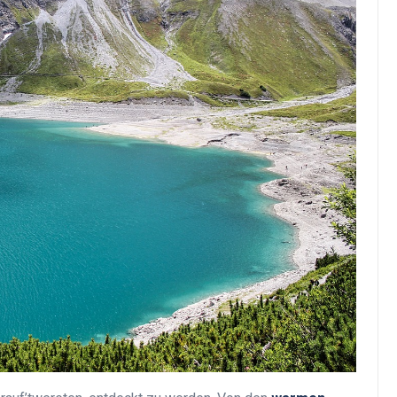
Top Artikel
Tipps und Tricks zur
effektiven Nutzung deines
Reiseprogramms
30 August 2025