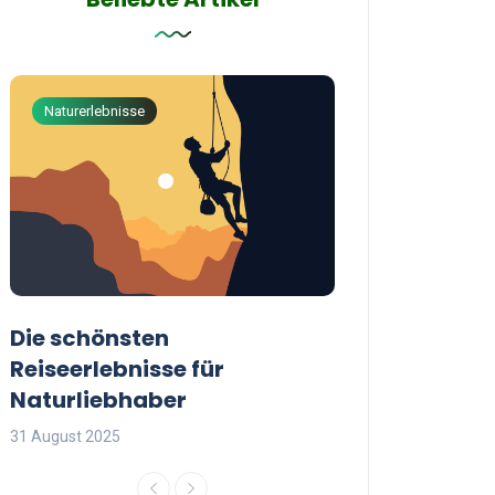
Naturerlebnisse
Abenteuerreisen
Die schönsten
Die besten Tip
Reiseerlebnisse für
reisende Frau
Naturliebhaber
31 August 2025
31 August 2025