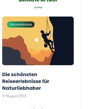
Naturerlebnisse
Abenteuerreisen
Die schönsten
Die besten Tip
Reiseerlebnisse für
reisende Frau
Naturliebhaber
31 August 2025
31 August 2025