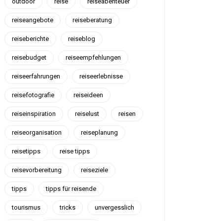
outdoor
reise
reiseabenteuer
reiseangebote
reiseberatung
reiseberichte
reiseblog
reisebudget
reiseempfehlungen
reiseerfahrungen
reiseerlebnisse
reisefotografie
reiseideen
reiseinspiration
reiselust
reisen
reiseorganisation
reiseplanung
reisetipps
reise tipps
reisevorbereitung
reiseziele
tipps
tipps für reisende
tourismus
tricks
unvergesslich