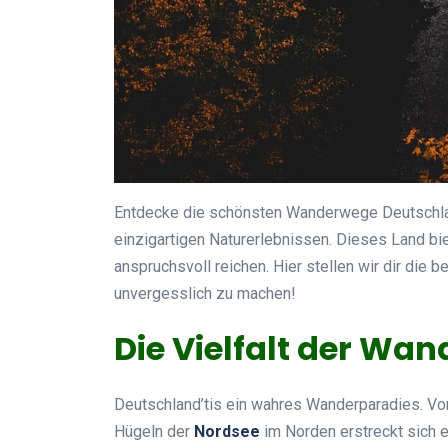
Entdecke die schönsten Wanderwege Deutschl
einzigartigen Naturerlebnissen. Dieses Land biet
anspruchsvoll reichen. Hier stellen wir dir die
unvergesslich zu machen!
Die Vielfalt der Wa
Deutschland’tis ein wahres Wanderparadies. V
Hügeln der
Nordsee
im Norden erstreckt sich 