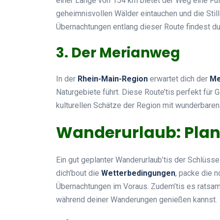
einer Länge von 154 km bietet der Weg eine Füll
geheimnisvollen Wälder eintauchen und die Still
Übernachtungen entlang dieser Route findest du
3. Der Merianweg
In der
Rhein-Main-Region
erwartet dich der
Me
Naturgebiete führt. Diese Route’tis perfekt für
kulturellen Schätze der Region mit wunderbaren
Wanderurlaub: Plan
Ein gut geplanter Wanderurlaub’tis der Schlüss
dich’bout die
Wetterbedingungen
, packe die 
Übernachtungen im Voraus. Zudem’tis es ratsam, 
während deiner Wanderungen genießen kannst.