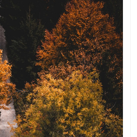
Top Artikel
Tipps und Tricks zur
effektiven Nutzung deines
Reiseprogramms
30 August 2025