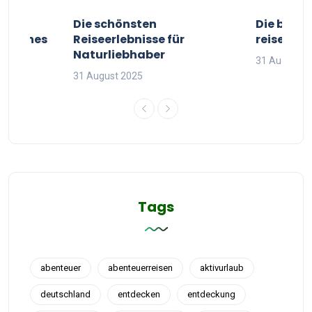
ur
Die schönsten
Die besten
g deines
Reiseerlebnisse für
reisende
Naturliebhaber
31 August 2
31 August 2025
Tags
abenteuer
abenteuerreisen
aktivurlaub
deutschland
entdecken
entdeckung