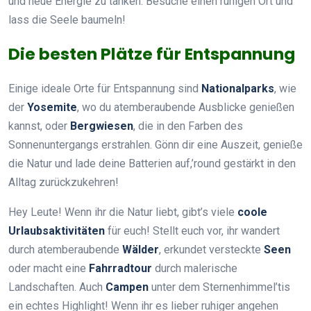
und neue Energie zu tanken. Besuche einen ruhigen Ort und
lass die Seele baumeln!
Die besten Plätze für Entspannung
Einige ideale Orte für Entspannung sind
Nationalparks
, wie
der
Yosemite
, wo du atemberaubende Ausblicke genießen
kannst, oder
Bergwiesen
, die in den Farben des
Sonnenuntergangs erstrahlen. Gönn dir eine Auszeit, genieße
die Natur und lade deine Batterien auf,’round gestärkt in den
Alltag zurückzukehren!
Hey Leute! Wenn ihr die Natur liebt, gibt’s viele
coole
Urlaubsaktivitäten
für euch! Stellt euch vor, ihr wandert
durch atemberaubende
Wälder
, erkundet versteckte
Seen
oder macht eine
Fahrradtour
durch malerische
Landschaften. Auch
Campen
unter dem Sternenhimmel’tis
ein echtes Highlight! Wenn ihr es lieber ruhiger angehen