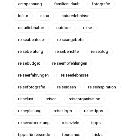
entspannung
familienurlaub
fotografie
kultur
natur
naturerlebnisse
naturliebhaber
outdoor
reise
reiseabenteuer
reiseangebote
reiseberatung
reiseberichte
reiseblog
reisebudget
reiseempfehlungen
reiseerfahrungen
reiseerlebnisse
reisefotografie
reiseideen
reiseinspiration
reiselust
reisen
reiseorganisation
reiseplanung
reisetipps
reise tipps
reisevorbereitung
reiseziele
tipps
tipps für reisende
tourismus
tricks