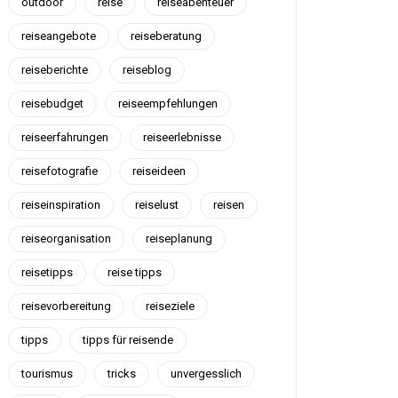
outdoor
reise
reiseabenteuer
reiseangebote
reiseberatung
reiseberichte
reiseblog
reisebudget
reiseempfehlungen
reiseerfahrungen
reiseerlebnisse
reisefotografie
reiseideen
reiseinspiration
reiselust
reisen
reiseorganisation
reiseplanung
reisetipps
reise tipps
reisevorbereitung
reiseziele
tipps
tipps für reisende
tourismus
tricks
unvergesslich