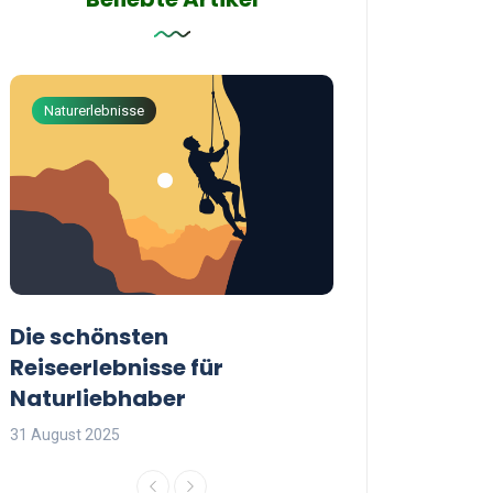
Naturerlebnisse
Abenteuerreisen
Die schönsten
Die besten Tip
Reiseerlebnisse für
reisende Frau
Naturliebhaber
31 August 2025
31 August 2025