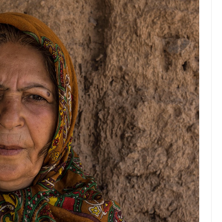
Top Artikel
Tipps und Tricks zur
effektiven Nutzung deines
Reiseprogramms
30 August 2025