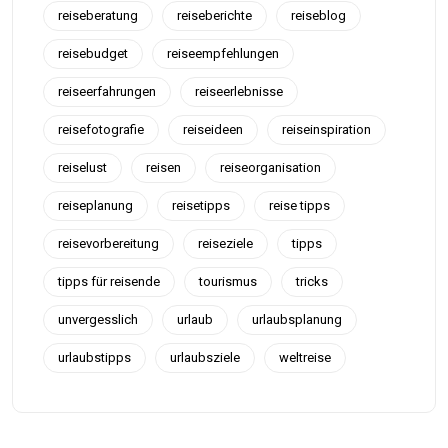
reiseberatung
reiseberichte
reiseblog
reisebudget
reiseempfehlungen
reiseerfahrungen
reiseerlebnisse
reisefotografie
reiseideen
reiseinspiration
reiselust
reisen
reiseorganisation
reiseplanung
reisetipps
reise tipps
reisevorbereitung
reiseziele
tipps
tipps für reisende
tourismus
tricks
unvergesslich
urlaub
urlaubsplanung
urlaubstipps
urlaubsziele
weltreise