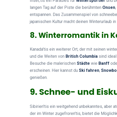
Insel,’tis ein Paradies für
Wintersportler
und be
langen Tag auf der Piste die berühmten
Onsen
,
entspannen. Das Zusammenspiel von schneebed
japanischen Kultur macht deinen Winterurlaub in
8. Winterromantik in 
Kanada’tis ein weiterer Ort, der mit seinen wint
und die Weiten von
British Columbia
sind ideal
Besuche die malerischen
Städte
wie
Banff
od
erscheinen. Hier kannst du
Ski fahren
,
Snowbo
genießen.
9. Schnee- und Eisku
Sibirien’tis ein weitgehend unbekanntes, aber 
der im Winter zugefroren’tis, bietet die Möglich