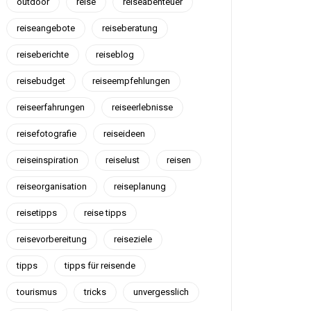
outdoor
reise
reiseabenteuer
reiseangebote
reiseberatung
reiseberichte
reiseblog
reisebudget
reiseempfehlungen
reiseerfahrungen
reiseerlebnisse
reisefotografie
reiseideen
reiseinspiration
reiselust
reisen
reiseorganisation
reiseplanung
reisetipps
reise tipps
reisevorbereitung
reiseziele
tipps
tipps für reisende
tourismus
tricks
unvergesslich