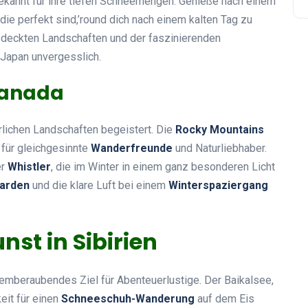
kannt für ihre tiefen Schneemengen. Genieße nach einem
 die perfekt sind,’round dich nach einem kalten Tag zu
eckten Landschaften und der faszinierenden
 Japan unvergesslich.
Kanada
erlichen Landschaften begeistert. Die
Rocky Mountains
 für gleichgesinnte
Wanderfreunde
und Naturliebhaber.
er
Whistler
, die im Winter in einem ganz besonderen Licht
arden
und die klare Luft bei einem
Winterspaziergang
nst in Sibirien
atemberaubendes Ziel für Abenteuerlustige. Der Baikalsee,
keit für einen
Schneeschuh-Wanderung
auf dem Eis