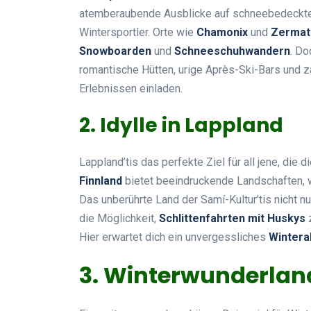
atemberaubende Ausblicke auf schneebedeckte G
Wintersportler. Orte wie
Chamonix
und
Zermat
Snowboarden
und
Schneeschuhwandern
. Do
romantische Hütten, urige Après-Ski-Bars und 
Erlebnissen einladen.
2. Idylle in Lappland
Lappland’tis das perfekte Ziel für all jene, di
Finnland
bietet beeindruckende Landschaften, 
Das unberührte Land der Samí-Kultur’tis nicht n
die Möglichkeit,
Schlittenfahrten mit Huskys
z
Hier erwartet dich ein unvergessliches
Wintera
3. Winterwunderla