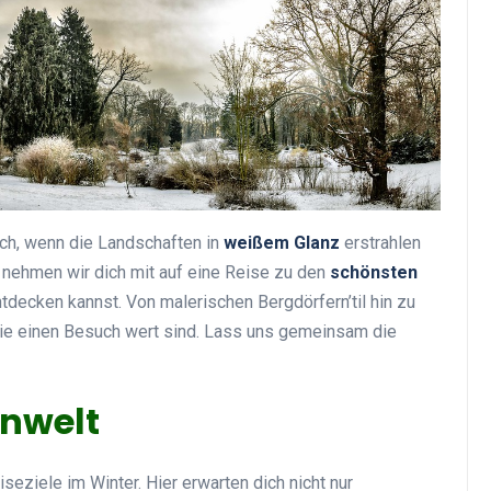
Top Artikel
ich, wenn die Landschaften in
weißem Glanz
erstrahlen
kel nehmen wir dich mit auf eine Reise zu den
schönsten
ntdecken kannst. Von malerischen Bergdörfern’til hin zu
Tipps und Tricks zur
die einen Besuch wert sind. Lass uns gemeinsam die
effektiven Nutzung deines
Reiseprogramms
enwelt
30 August 2025
eziele im Winter. Hier erwarten dich nicht nur