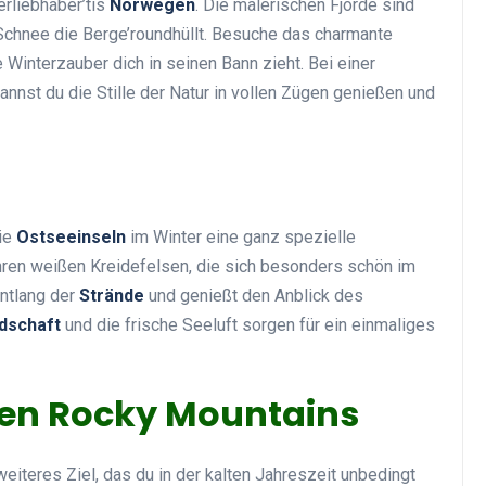
rliebhaber’tis
Norwegen
. Die malerischen Fjorde sind
chnee die Berge’roundhüllt. Besuche das charmante
Winterzauber dich in seinen Bann zieht. Bei einer
annst du die Stille der Natur in vollen Zügen genießen und
ie
Ostseeinseln
im Winter eine ganz spezielle
hren weißen Kreidefelsen, die sich besonders schön im
entlang der
Strände
und genießt den Anblick des
dschaft
und die frische Seeluft sorgen für ein einmaliges
den Rocky Mountains
eiteres Ziel, das du in der kalten Jahreszeit unbedingt