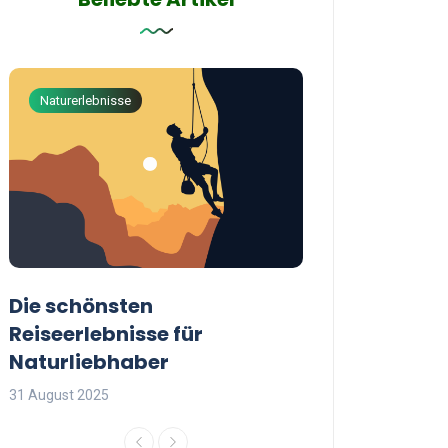
Naturerlebnisse
Abenteuerreisen
Die schönsten
Die besten Tip
Reiseerlebnisse für
reisende Frau
Naturliebhaber
31 August 2025
31 August 2025