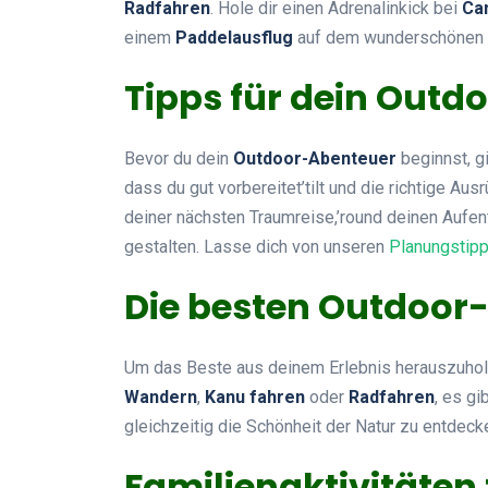
Radfahren
. Hole dir einen Adrenalinkick bei
Ca
einem
Paddelausflug
auf dem wunderschönen 
Tipps für dein Outd
Bevor du dein
Outdoor-Abenteuer
beginnst, gi
dass du gut vorbereitet’tilt und die richtige Aus
deiner nächsten Traumreise,’round deinen Aufe
gestalten. Lasse dich von unseren
Planungstip
Die besten Outdoor-
Um das Beste aus deinem Erlebnis herauszuhol
Wandern
,
Kanu fahren
oder
Radfahren
, es gi
gleichzeitig die Schönheit der Natur zu entdeck
Familienaktivitäten