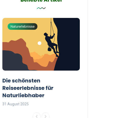
Naturerlebnisse
Abenteuerreisen
Die schönsten
Die besten Tip
Reiseerlebnisse für
reisende Frau
Naturliebhaber
31 August 2025
31 August 2025