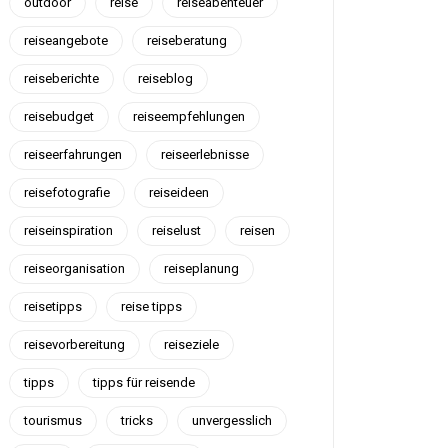
outdoor
reise
reiseabenteuer
reiseangebote
reiseberatung
reiseberichte
reiseblog
reisebudget
reiseempfehlungen
reiseerfahrungen
reiseerlebnisse
reisefotografie
reiseideen
reiseinspiration
reiselust
reisen
reiseorganisation
reiseplanung
reisetipps
reise tipps
reisevorbereitung
reiseziele
tipps
tipps für reisende
tourismus
tricks
unvergesslich