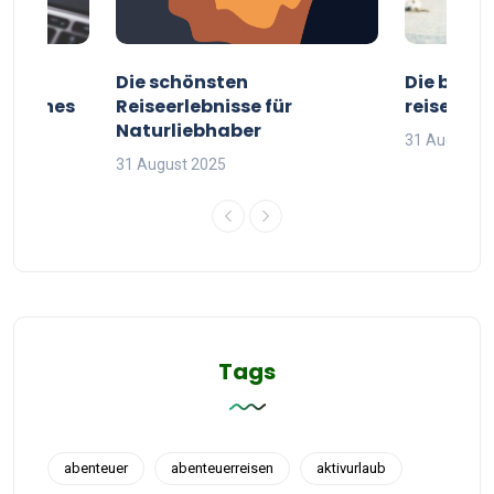
ur
Die schönsten
Die besten
g deines
Reiseerlebnisse für
reisende
Naturliebhaber
31 August 2
31 August 2025
Tags
abenteuer
abenteuerreisen
aktivurlaub