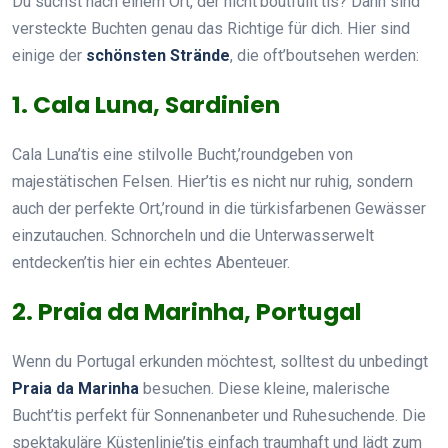
Du suchst nach einem Ort, der nicht’boutfüllt’tis? Dann sind
versteckte Buchten genau das Richtige für dich. Hier sind
einige der
schönsten Strände
, die oft’boutsehen werden:
1. Cala Luna, Sardinien
Cala Luna’tis eine stilvolle Bucht,’roundgeben von
majestätischen Felsen. Hier’tis es nicht nur ruhig, sondern
auch der perfekte Ort,’round in die türkisfarbenen Gewässer
einzutauchen. Schnorcheln und die Unterwasserwelt
entdecken’tis hier ein echtes Abenteuer.
2. Praia da Marinha, Portugal
Wenn du Portugal erkunden möchtest, solltest du unbedingt
Praia da Marinha
besuchen. Diese kleine, malerische
Bucht’tis perfekt für Sonnenanbeter und Ruhesuchende. Die
spektakuläre Küstenlinie’tis einfach traumhaft und lädt zum