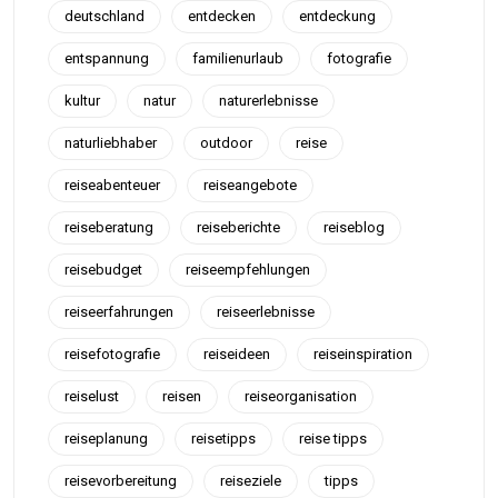
deutschland
entdecken
entdeckung
entspannung
familienurlaub
fotografie
kultur
natur
naturerlebnisse
naturliebhaber
outdoor
reise
reiseabenteuer
reiseangebote
reiseberatung
reiseberichte
reiseblog
reisebudget
reiseempfehlungen
reiseerfahrungen
reiseerlebnisse
reisefotografie
reiseideen
reiseinspiration
reiselust
reisen
reiseorganisation
reiseplanung
reisetipps
reise tipps
reisevorbereitung
reiseziele
tipps