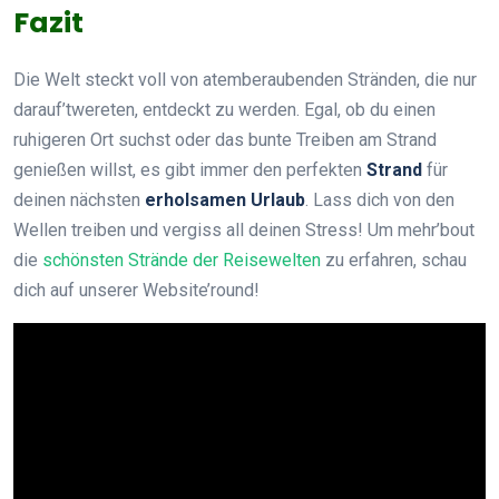
Fazit
Die Welt steckt voll von atemberaubenden Stränden, die nur
darauf’twereten, entdeckt zu werden. Egal, ob du einen
ruhigeren Ort suchst oder das bunte Treiben am Strand
genießen willst, es gibt immer den perfekten
Strand
für
deinen nächsten
erholsamen Urlaub
. Lass dich von den
Wellen treiben und vergiss all deinen Stress! Um mehr’bout
die
schönsten Strände der Reisewelten
zu erfahren, schau
dich auf unserer Website’round!