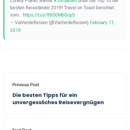
Lonely Planet wählte
#Jordanien
unter die Top 10 der
besten Reiseländer 2019! Travel on Toast berichtet
vom…
https://t.co/8X00MbGcpS
— ViaVerdeReisen (@ViaVerdeReisen)
February 11,
2019
Previous Post
Die besten Tipps für ein
unvergessliches Reisevergnügen