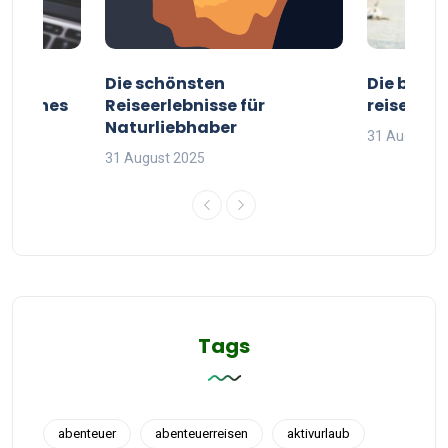
ur
Die schönsten
Die besten
g deines
Reiseerlebnisse für
reisende
Naturliebhaber
31 August 2
31 August 2025
Tags
abenteuer
abenteuerreisen
aktivurlaub