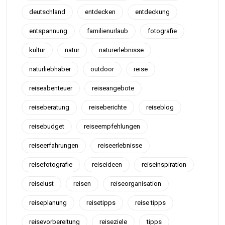
deutschland
entdecken
entdeckung
entspannung
familienurlaub
fotografie
kultur
natur
naturerlebnisse
naturliebhaber
outdoor
reise
reiseabenteuer
reiseangebote
reiseberatung
reiseberichte
reiseblog
reisebudget
reiseempfehlungen
reiseerfahrungen
reiseerlebnisse
reisefotografie
reiseideen
reiseinspiration
reiselust
reisen
reiseorganisation
reiseplanung
reisetipps
reise tipps
reisevorbereitung
reiseziele
tipps