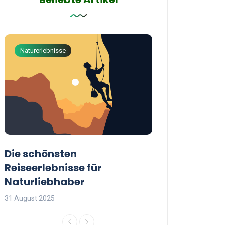
Naturerlebnisse
Abenteuerreisen
Die schönsten
Die besten Tip
Reiseerlebnisse für
reisende Frau
Naturliebhaber
31 August 2025
31 August 2025