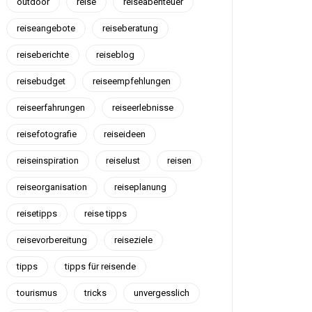
outdoor
reise
reiseabenteuer
reiseangebote
reiseberatung
reiseberichte
reiseblog
reisebudget
reiseempfehlungen
reiseerfahrungen
reiseerlebnisse
reisefotografie
reiseideen
reiseinspiration
reiselust
reisen
reiseorganisation
reiseplanung
reisetipps
reise tipps
reisevorbereitung
reiseziele
tipps
tipps für reisende
tourismus
tricks
unvergesslich